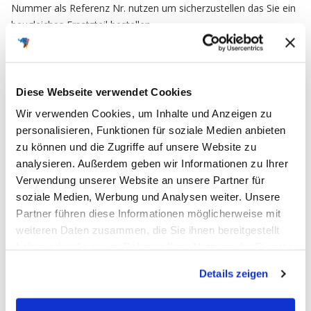
Nummer als Referenz Nr. nutzen um sicherzustellen das Sie ein
baugleiches Ersatzteil bestellen.
FAQ
Diese Webseite verwendet Cookies
Wir verwenden Cookies, um Inhalte und Anzeigen zu
Häufig gestellte Fragen
personalisieren, Funktionen für soziale Medien anbieten
zu können und die Zugriffe auf unsere Website zu
analysieren. Außerdem geben wir Informationen zu Ihrer
Verwendung unserer Website an unsere Partner für
Ich möchte meine Bestellung widerrufen
soziale Medien, Werbung und Analysen weiter. Unsere
und zurücksenden. Wie muss ich
Partner führen diese Informationen möglicherweise mit
weiteren Daten zusammen, die Sie ihnen bereitgestellt
vorgehen?
haben oder die sie im Rahmen Ihrer Nutzung der Dienste
gesammelt haben.
Bei uns haben Sie die Möglichkeit Ihre
Bestellung
Details zeigen
Wie funktioniert das mit dem
innerhalb von 30 Tagen zu widerrufen
und an uns
Batteriepfand, wie bekomme ich es
zurückzusenden. Dabei handelt es sich um einen