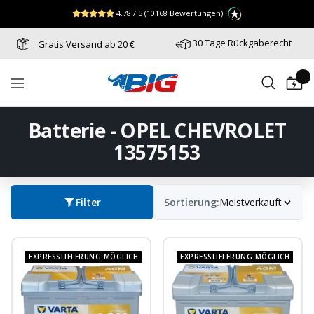
Direkt
↵
↵
↵
Zum Menü springen
Fußzeile springen
Barrierefreiheits-Widget öffnen
4.78 / 5
(10168 Bewertungen)
zum
Inhalt
30 Tage Rückgaberecht
Gratis Versand ab 20 €
Batterie-
Navigation
Industrie-
Germany
Batterie - OPEL CHEVROLET
13575153
Filter
Sortierung:
Meistverkauft
EXPRESSLIEFERUNG MÖGLICH
EXPRESSLIEFERUNG MÖGLICH