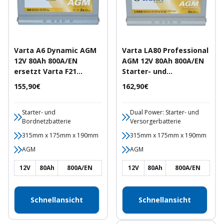
Varta A6 Dynamic AGM
Varta LA80 Professional
12V 80Ah 800A/EN
AGM 12V 80Ah 800A/EN
ersetzt Varta F21
Starter- und
Autobatterie
Versorgerbatterie
Angebotspreis
Angebotspreis
155,90€
162,90€
Starter- und
Dual Power: Starter- und
Bordnetzbatterie
Versorgerbatterie
315mm x 175mm x 190mm
315mm x 175mm x 190mm
AGM
AGM
12V
80Ah
800A/EN
12V
80Ah
800A/EN
Schnellansicht
Schnellansicht