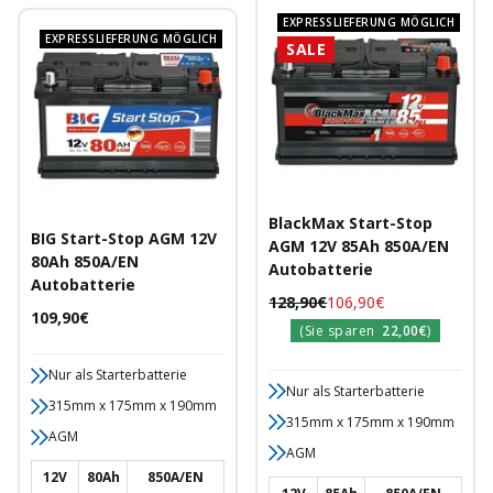
EXPRESSLIEFERUNG MÖGLICH
EXPRESSLIEFERUNG MÖGLICH
SALE
BlackMax Start-Stop
BIG Start-Stop AGM 12V
AGM 12V 85Ah 850A/EN
80Ah 850A/EN
Autobatterie
Autobatterie
Regulärer
Angebotspreis
128,90€
106,90€
Angebotspreis
109,90€
Preis
(Sie sparen
22,00€
)
Nur als Starterbatterie
Nur als Starterbatterie
315mm x 175mm x 190mm
315mm x 175mm x 190mm
AGM
AGM
12V
80Ah
850A/EN