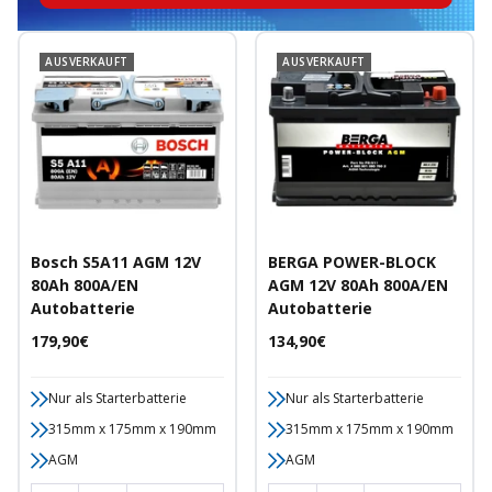
AUSVERKAUFT
AUSVERKAUFT
Bosch S5A11 AGM 12V
BERGA POWER-BLOCK
80Ah 800A/EN
AGM 12V 80Ah 800A/EN
Autobatterie
Autobatterie
Angebotspreis
Angebotspreis
179,90€
134,90€
Nur als Starterbatterie
Nur als Starterbatterie
315mm x 175mm x 190mm
315mm x 175mm x 190mm
AGM
AGM