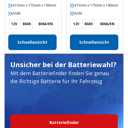
315mm x 175mm x 190mm
315mm x 175mm x 190mm
AGM
AGM
12V
80Ah
800A/EN
12V
80Ah
800A/EN
Schnellansicht
Schnellansicht
Unsicher bei der Batteriewahl?
Mit dem Batteriefinder finden Sie genau
die Richtige Batterie für Ihr Fahrzeug
Batteriefinder