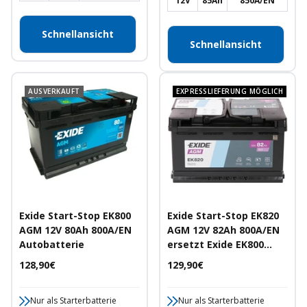
12V
85Ah
850A/EN
Schnellansicht
Schnellansicht
AUSVERKAUFT
EXPRESSLIEFERUNG MÖGLICH
Exide Start-Stop EK800
Exide Start-Stop EK820
AGM 12V 80Ah 800A/EN
AGM 12V 82Ah 800A/EN
Autobatterie
ersetzt Exide EK800
Autobatterie
Angebotspreis
Angebotspreis
128,90€
129,90€
Nur als Starterbatterie
Nur als Starterbatterie