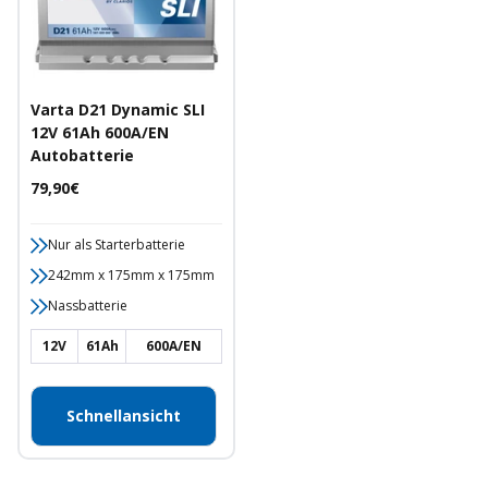
Varta D21 Dynamic SLI
12V 61Ah 600A/EN
Autobatterie
Angebotspreis
79,90€
Nur als Starterbatterie
242mm x 175mm x 175mm
Nassbatterie
12V
61Ah
600A/EN
Schnellansicht