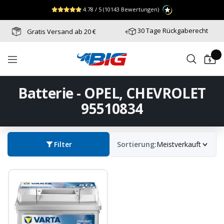
Direkt
↵
↵
↵
Zum Menü springen
Fußzeile springen
Barrierefreiheits-Widget öffnen
4.78 / 5
(10143 Bewertungen)
zum
Inhalt
30 Tage Rückgaberecht
Gratis Versand ab 20 €
Batterie-
Navigation
Industrie-
Germany
Batterie - OPEL, CHEVROLET
95510834
Filter
Sortierung:
Meistverkauft