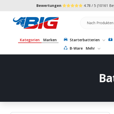
Direkt
↵
↵
↵
Zum Menü springen
Fußzeile springen
Barrierefreiheits-Widget öffnen
Bewertungen
4.78 / 5
(10161 Be
zum
Inhalt
Batterie-
Industrie-
Germany
Kategorien
Marken
Starterbatterien
B-Ware
Mehr
Ba