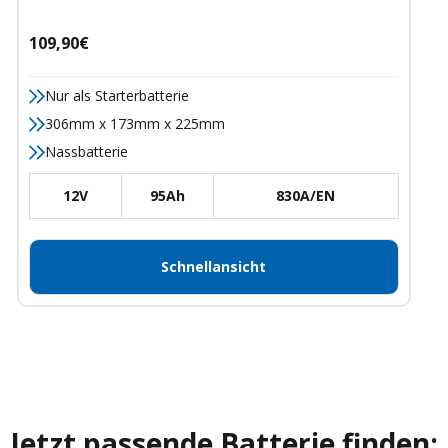
Angebotspreis
109,90€
Nur als Starterbatterie
306mm x 173mm x 225mm
Nassbatterie
12V
95Ah
830A/EN
Schnellansicht
Jetzt passende Batterie finden: