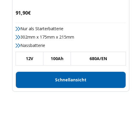
Angebotspreis
91,90€
Nur als Starterbatterie
302mm x 175mm x 215mm
Nassbatterie
12V
100Ah
680A/EN
Schnellansicht