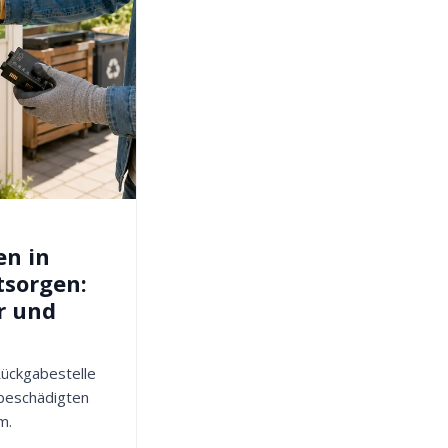
en in
tsorgen:
r und
 Rückgabestelle
 beschädigten
m.