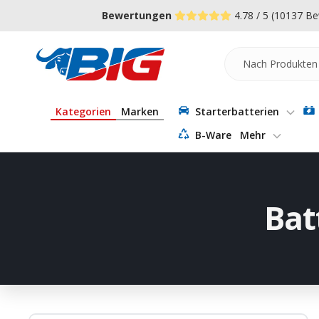
Direkt
↵
↵
↵
Zum Menü springen
Fußzeile springen
Barrierefreiheits-Widget öffnen
Bewertungen
4.78 / 5
(10137 Be
zum
Inhalt
Batterie-
Industrie-
Germany
Kategorien
Marken
Starterbatterien
B-Ware
Mehr
Bat