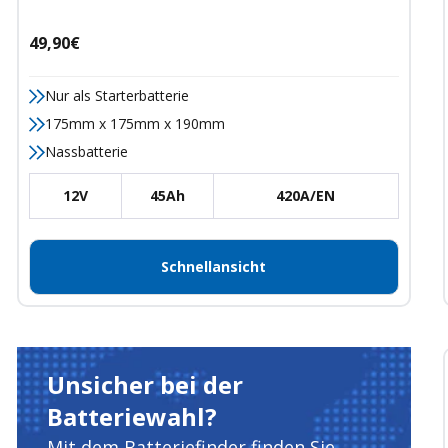
Angebotspreis
49,90€
Nur als Starterbatterie
175mm x 175mm x 190mm
Nassbatterie
12V
45Ah
420A/EN
Schnellansicht
Unsicher bei der
Batteriewahl?
Mit dem Batteriefinder finden Sie