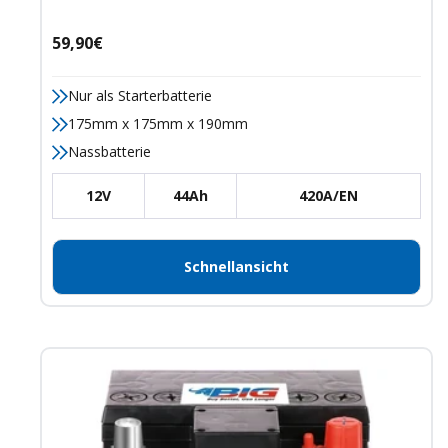
Angebotspreis
59,90€
Nur als Starterbatterie
175mm x 175mm x 190mm
Nassbatterie
12V
44Ah
420A/EN
Schnellansicht