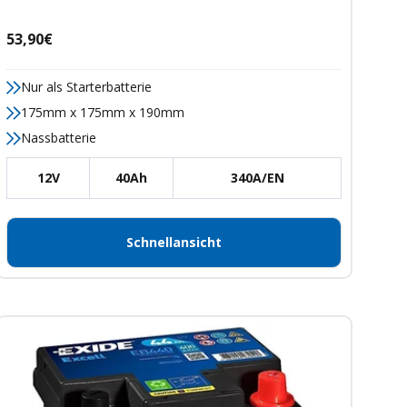
Angebotspreis
53,90€
Nur als Starterbatterie
175mm x 175mm x 190mm
Nassbatterie
12V
40Ah
340A/EN
Schnellansicht