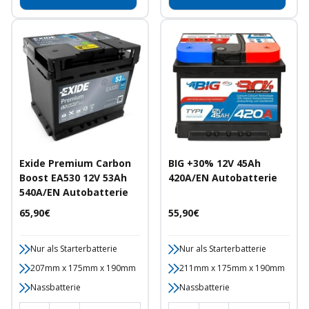
Exide Premium Carbon
BIG +30% 12V 45Ah
Boost EA530 12V 53Ah
420A/EN Autobatterie
540A/EN Autobatterie
Angebotspreis
Angebotspreis
65,90€
55,90€
Nur als Starterbatterie
Nur als Starterbatterie
207mm x 175mm x 190mm
211mm x 175mm x 190mm
Nassbatterie
Nassbatterie