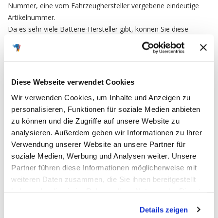
Nummer, eine vom Fahrzeughersteller vergebene eindeutige
Artikelnummer.
Da es sehr viele Batterie-Hersteller gibt, können Sie diese
Nummer als Referenz Nr. nutzen um sicherzustellen das Sie ein
baugleiches Ersatzteil bestellen.
Diese Webseite verwendet Cookies
FAQ
Wir verwenden Cookies, um Inhalte und Anzeigen zu
personalisieren, Funktionen für soziale Medien anbieten
zu können und die Zugriffe auf unsere Website zu
Häufig gestellte Fragen
analysieren. Außerdem geben wir Informationen zu Ihrer
Verwendung unserer Website an unsere Partner für
soziale Medien, Werbung und Analysen weiter. Unsere
Partner führen diese Informationen möglicherweise mit
Ich möchte meine Bestellung widerrufen
weiteren Daten zusammen, die Sie ihnen bereitgestellt
und zurücksenden. Wie muss ich
haben oder die sie im Rahmen Ihrer Nutzung der Dienste
vorgehen?
gesammelt haben.
Details zeigen