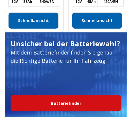
12V
53Ah
540A/EN
12V
45Ah
420A/EN
Schnellansicht
Schnellansicht
Unsicher bei der Batteriewahl?
Mit dem Batteriefinder finden Sie genau
die Richtige Batterie für Ihr Fahrzeug
Batteriefinder