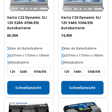
Varta C22 Dynamic SLI
Varta C30 Dynamic SLI
12V 52Ah 470A/EN
12V 54Ah 530A/EN
Autobatterie
Autobatterie
Angebotspreis
Angebotspreis
65,90€
74,90€
Nur als Starterbatterie
Nur als Starterbatterie
207mm x 175mm x 190mm
207mm x 175mm x 190mm
Nassbatterie
Nassbatterie
12V
52Ah
470A/EN
12V
54Ah
530A/EN
Schnellansicht
Schnellansicht