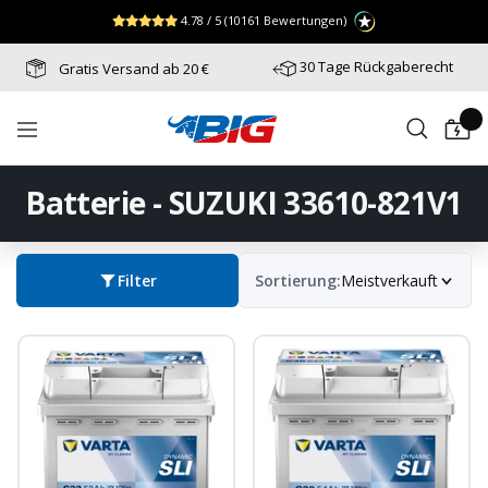
Direkt
↵
↵
↵
Zum Menü springen
Fußzeile springen
Barrierefreiheits-Widget öffnen
4.78 / 5
(10161 Bewertungen)
zum
Inhalt
30 Tage Rückgaberecht
Gratis Versand ab 20 €
Batterie-
Navigation
Industrie-
Germany
Batterie - SUZUKI 33610-821V1
Filter
Sortierung:
Meistverkauft