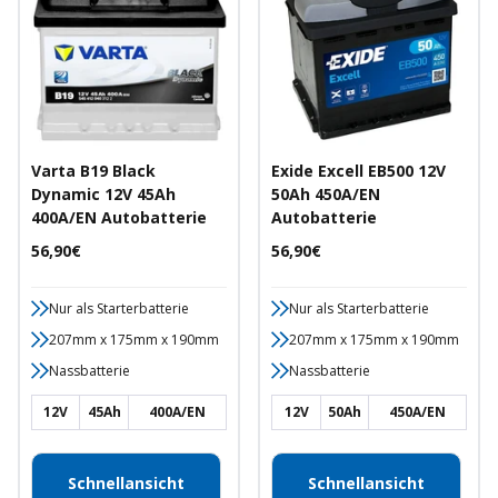
Varta B19 Black
Exide Excell EB500 12V
Dynamic 12V 45Ah
50Ah 450A/EN
400A/EN Autobatterie
Autobatterie
Angebotspreis
Angebotspreis
56,90€
56,90€
Nur als Starterbatterie
Nur als Starterbatterie
207mm x 175mm x 190mm
207mm x 175mm x 190mm
Nassbatterie
Nassbatterie
12V
45Ah
400A/EN
12V
50Ah
450A/EN
Schnellansicht
Schnellansicht