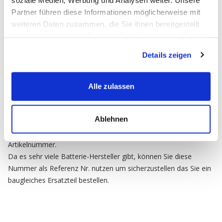
Partner führen diese Informationen möglicherweise mit
weiteren Daten zusammen, die Sie ihnen bereitgestellt
haben oder die sie im Rahmen Ihrer Nutzung der Dienste
OE-Nummer 33610-83E61-000
gesammelt haben.
Details zeigen
Starterbatterie für SUZUKI
Die
OEM-Nummern
(Original Equipment Manufacturer) werden
Alle zulassen
vom Fahrzeughersteller zur Identifizierung der Erstausrüster-
Ersatzbatterien verwendet.
Ablehnen
Abgekürzt ist die
OEM-Nummer
die Original-Ersatzteil
Nummer, eine vom Fahrzeughersteller vergebene eindeutige
Artikelnummer.
Da es sehr viele Batterie-Hersteller gibt, können Sie diese
Nummer als Referenz Nr. nutzen um sicherzustellen das Sie ein
baugleiches Ersatzteil bestellen.