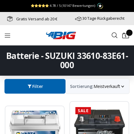
Direkt
↵
↵
↵
Zum Menü springen
Fußzeile springen
Barrierefreiheits-Widget öffnen
4.78 / 5
(10147 Bewertungen)
zum
Inhalt
30 Tage Rückgaberecht
Gratis Versand ab 20 €
Batterie-
Navigation
Industrie-
Germany
Batterie - SUZUKI 33610-83E61-
000
Filter
Sortierung:
Meistverkauft
SALE