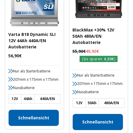
BlackMax +30% 12V
Varta B18 Dynamic SLI
50Ah 480A/EN
12V 44Ah 440A/EN
Autobatterie
Autobatterie
Regulärer
Angebotspreis
55,90€
49,90€
Angebotspreis
56,90€
Preis
(Sie sparen
6,00€
)
Nur als Starterbatterie
Nur als Starterbatterie
207mm x 175mm x 175mm
207mm x 175mm x 175mm
Nassbatterie
Nassbatterie
12V
44Ah
440A/EN
12V
50Ah
480A/EN
Schnellansicht
Schnellansicht