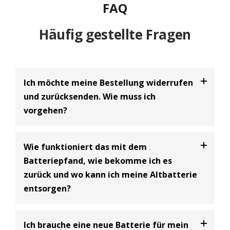
FAQ
Häufig gestellte Fragen
Ich möchte meine Bestellung widerrufen
und zurücksenden. Wie muss ich
vorgehen?
Bei uns haben Sie die Möglichkeit Ihre
Bestellung
Wie funktioniert das mit dem
innerhalb von 30 Tagen zu widerrufen
und an uns
Batteriepfand, wie bekomme ich es
zurückzusenden. Dabei handelt es sich um einen
zurück und wo kann ich meine Altbatterie
freiwilligen Kundenservice der BIG Batterie-
entsorgen?
Industrie-Germany GmbH und eine Ergänzung zum
gesetzlich vorgeschriebenen 14-tägigen
Widerrufsrecht.
Batterie Entsorgungsnachweis
Ich brauche eine neue Batterie für mein