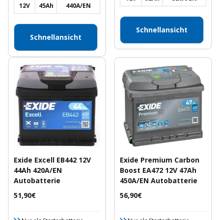
12V
45Ah
440A/EN
Schnellansicht
Schnellansicht
Exide Excell EB442 12V
Exide Premium Carbon
44Ah 420A/EN
Boost EA472 12V 47Ah
Autobatterie
450A/EN Autobatterie
Angebotspreis
Angebotspreis
51,90€
56,90€