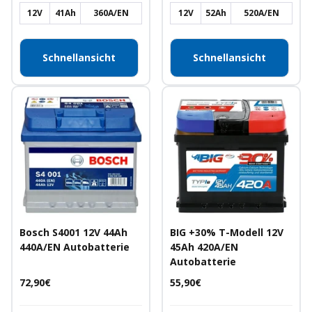
12V
41Ah
360A/EN
12V
52Ah
520A/EN
Schnellansicht
Schnellansicht
Bosch S4001 12V 44Ah
BIG +30% T-Modell 12V
440A/EN Autobatterie
45Ah 420A/EN
Autobatterie
Angebotspreis
Angebotspreis
72,90€
55,90€