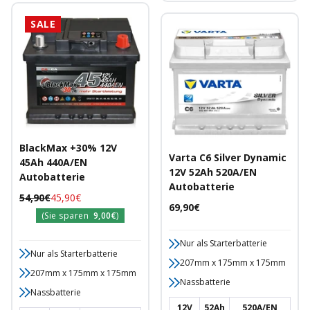
SALE
BlackMax +30% 12V
Varta C6 Silver Dynamic
45Ah 440A/EN
12V 52Ah 520A/EN
Autobatterie
Autobatterie
Regulärer
Angebotspreis
54,90€
45,90€
Angebotspreis
69,90€
Preis
(Sie sparen
9,00€
)
Nur als Starterbatterie
Nur als Starterbatterie
207mm x 175mm x 175mm
207mm x 175mm x 175mm
Nassbatterie
Nassbatterie
12V
52Ah
520A/EN