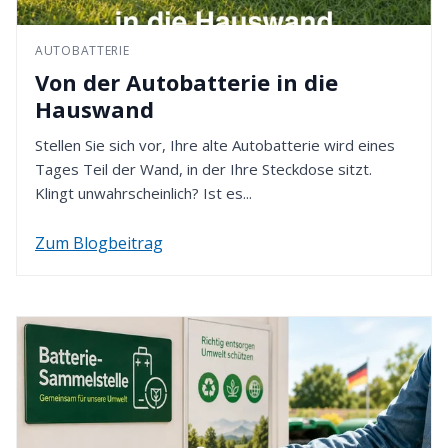
Rückzahlung gemäß der von Ihnen bei der
49451 Holdorf - Deutschland
Bestellung gewählten Zahlungsmethode erfolgt.
AUTOBATTERIE
4. Rückzahlung erhalten
Von der Autobatterie in die
Nach Eingang Ihrer Retoure werden wir den
Hauswand
Kaufpreis innerhalb von 14 Tagen erstatten. Dafür
verwenden wir die von Ihnen zuvor gewählte
Stellen Sie sich vor, Ihre alte Autobatterie wird eines
Zahlungsart.
Tages Teil der Wand, in der Ihre Steckdose sitzt.
Klingt unwahrscheinlich? Ist es...
Zum Blogbeitrag