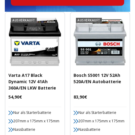
AUSVERKAUFT
AUSVERKAUFT
Varta A17 Black
Bosch S5001 12V 52Ah
Dynamic 12V 41Ah
520A/EN Autobatterie
360A/EN LKW Batterie
Angebotspreis
Angebotspreis
54,90€
83,90€
Nur als Starterbatterie
Nur als Starterbatterie
207mm x 175mm x 175mm
207mm x 175mm x 175mm
Nassbatterie
Nassbatterie