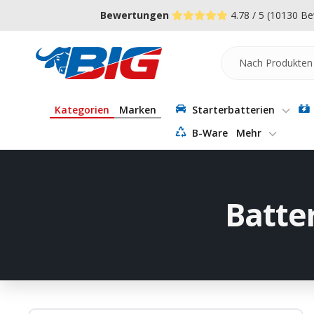
Direkt
↵
↵
↵
Zum Menü springen
Fußzeile springen
Barrierefreiheits-Widget öffnen
Bewertungen
4.78 / 5
(10130 Be
zum
Inhalt
Batterie-
Industrie-
Germany
Kategorien
Marken
Starterbatterien
B-Ware
Mehr
Batte