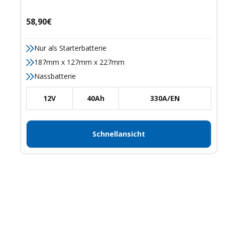
Angebotspreis
58,90€
Nur als Starterbatterie
187mm x 127mm x 227mm
Nassbatterie
12V
40Ah
330A/EN
Schnellansicht