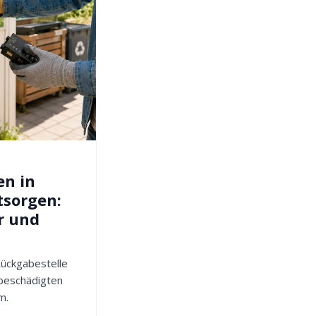
en in
tsorgen:
r und
 Rückgabestelle
 beschädigten
m.