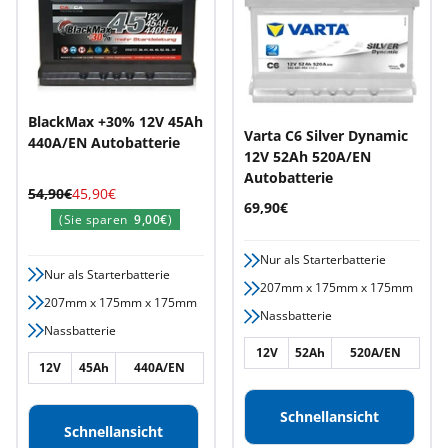
BlackMax +30% 12V 45Ah
Varta C6 Silver Dynamic
440A/EN Autobatterie
12V 52Ah 520A/EN
Autobatterie
Regulärer
Angebotspreis
54,90€
45,90€
Angebotspreis
69,90€
Preis
(Sie sparen
9,00€
)
Nur als Starterbatterie
Nur als Starterbatterie
207mm x 175mm x 175mm
207mm x 175mm x 175mm
Nassbatterie
Nassbatterie
12V
52Ah
520A/EN
12V
45Ah
440A/EN
Schnellansicht
Schnellansicht