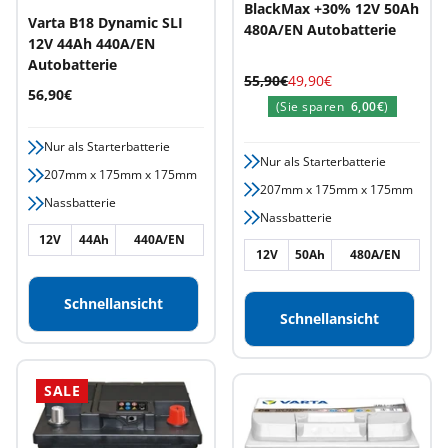
BlackMax +30% 12V 50Ah
Varta B18 Dynamic SLI
480A/EN Autobatterie
12V 44Ah 440A/EN
Autobatterie
Regulärer
Angebotspreis
55,90€
49,90€
Angebotspreis
56,90€
Preis
(Sie sparen
6,00€
)
Nur als Starterbatterie
Nur als Starterbatterie
207mm x 175mm x 175mm
207mm x 175mm x 175mm
Nassbatterie
Nassbatterie
12V
44Ah
440A/EN
12V
50Ah
480A/EN
Schnellansicht
Schnellansicht
SALE