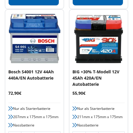
Bosch S4001 12V 44Ah
BIG +30% T-Modell 12V
440A/EN Autobatterie
45Ah 420A/EN
Autobatterie
Angebotspreis
Angebotspreis
72,90€
55,90€
Nur als Starterbatterie
Nur als Starterbatterie
207mm x 175mm x 175mm
211mm x 175mm x 175mm
Nassbatterie
Nassbatterie