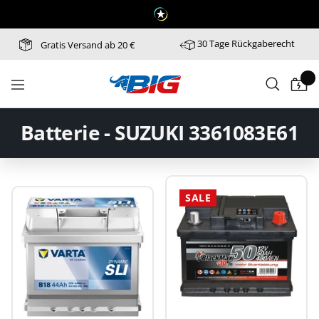
Direkt
zum
Inhalt
30 Tage Rückgaberecht
Gratis Versand ab 20 €
Batterie-
Navigation
Industrie-
Germany
Batterie - SUZUKI 3361083E61
SALE