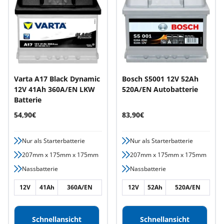
Varta A17 Black Dynamic
Bosch S5001 12V 52Ah
12V 41Ah 360A/EN LKW
520A/EN Autobatterie
Batterie
Angebotspreis
Angebotspreis
54,90€
83,90€
Nur als Starterbatterie
Nur als Starterbatterie
207mm x 175mm x 175mm
207mm x 175mm x 175mm
Nassbatterie
Nassbatterie
12V
41Ah
360A/EN
12V
52Ah
520A/EN
Schnellansicht
Schnellansicht