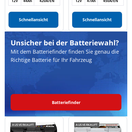
12V
44Ah
420A/EN
12V
47Ah
450A/EN
Schnellansicht
Schnellansicht
Unsicher bei der Batteriewahl?
Mit dem Batteriefinder finden Sie genau die
Richtige Batterie für Ihr Fahrzeug
Batteriefinder
AUSVERKAUFT
AUSVERKAUFT