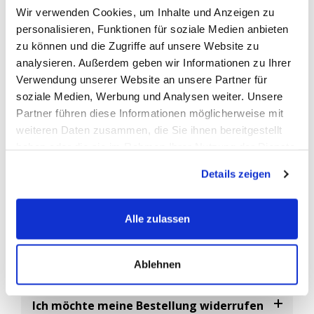
Wir verwenden Cookies, um Inhalte und Anzeigen zu
vom Fahrzeughersteller zur Identifizierung der Erstausrüster-
personalisieren, Funktionen für soziale Medien anbieten
Ersatzbatterien verwendet.
zu können und die Zugriffe auf unsere Website zu
Abgekürzt ist die
OEM-Nummer
die Original-Ersatzteil
analysieren. Außerdem geben wir Informationen zu Ihrer
Nummer, eine vom Fahrzeughersteller vergebene eindeutige
Verwendung unserer Website an unsere Partner für
Artikelnummer.
soziale Medien, Werbung und Analysen weiter. Unsere
Da es sehr viele Batterie-Hersteller gibt, können Sie diese
Partner führen diese Informationen möglicherweise mit
Nummer als Referenz Nr. nutzen um sicherzustellen das Sie ein
weiteren Daten zusammen, die Sie ihnen bereitgestellt
baugleiches Ersatzteil bestellen.
haben oder die sie im Rahmen Ihrer Nutzung der Dienste
gesammelt haben.
Details zeigen
FAQ
Alle zulassen
Häufig gestellte Fragen
Ablehnen
Ich möchte meine Bestellung widerrufen