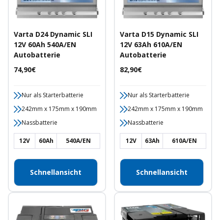
Varta D24 Dynamic SLI
Varta D15 Dynamic SLI
12V 60Ah 540A/EN
12V 63Ah 610A/EN
Autobatterie
Autobatterie
Angebotspreis
Angebotspreis
74,90€
82,90€
Nur als Starterbatterie
Nur als Starterbatterie
242mm x 175mm x 190mm
242mm x 175mm x 190mm
Nassbatterie
Nassbatterie
12V
60Ah
540A/EN
12V
63Ah
610A/EN
Schnellansicht
Schnellansicht