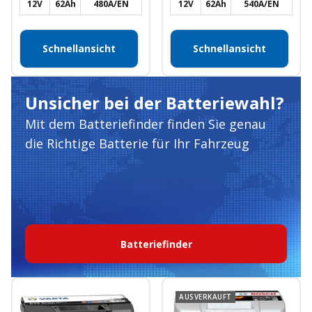
12V
62Ah
480A/EN
12V
62Ah
540A/EN
Schnellansicht
Schnellansicht
Unsicher bei der Batteriewahl?
Mit dem Batteriefinder finden Sie genau
die Richtige Batterie für Ihr Fahrzeug
Batteriefinder
AUSVERKAUFT