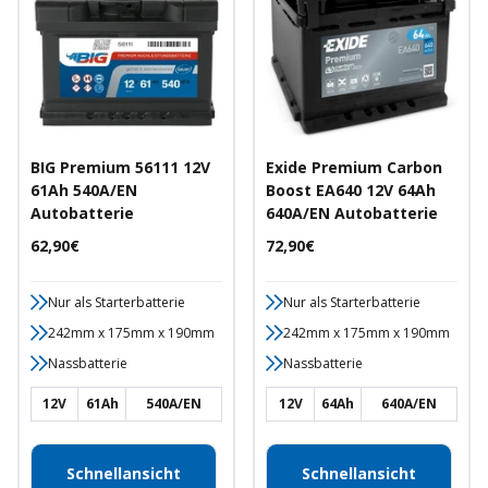
BIG Premium 56111 12V
Exide Premium Carbon
61Ah 540A/EN
Boost EA640 12V 64Ah
Autobatterie
640A/EN Autobatterie
Angebotspreis
Angebotspreis
62,90€
72,90€
Nur als Starterbatterie
Nur als Starterbatterie
242mm x 175mm x 190mm
242mm x 175mm x 190mm
Nassbatterie
Nassbatterie
12V
61Ah
540A/EN
12V
64Ah
640A/EN
Schnellansicht
Schnellansicht