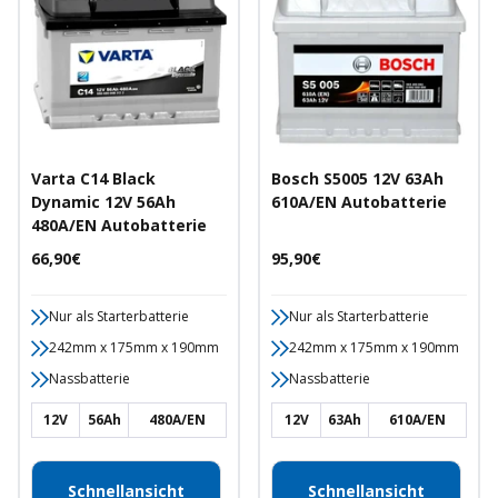
Varta C14 Black
Bosch S5005 12V 63Ah
Dynamic 12V 56Ah
610A/EN Autobatterie
480A/EN Autobatterie
Angebotspreis
Angebotspreis
66,90€
95,90€
Nur als Starterbatterie
Nur als Starterbatterie
242mm x 175mm x 190mm
242mm x 175mm x 190mm
Nassbatterie
Nassbatterie
12V
56Ah
480A/EN
12V
63Ah
610A/EN
Schnellansicht
Schnellansicht