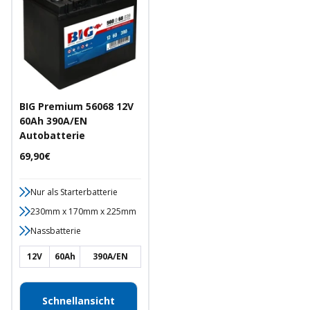
BIG Premium 56068 12V
60Ah 390A/EN
Autobatterie
Angebotspreis
69,90€
Nur als Starterbatterie
230mm x 170mm x 225mm
Nassbatterie
12V
60Ah
390A/EN
Schnellansicht