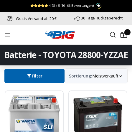
Direkt
↵
↵
↵
Zum Menü springen
Fußzeile springen
Barrierefreiheits-Widget öffnen
4.78 / 5
(10166 Bewertungen)
zum
Inhalt
30 Tage Rückgaberecht
Gratis Versand ab 20 €
Batterie-
Navigation
Industrie-
Germany
Batterie - TOYOTA 28800-YZZAE
Filter
Sortierung:
Meistverkauft