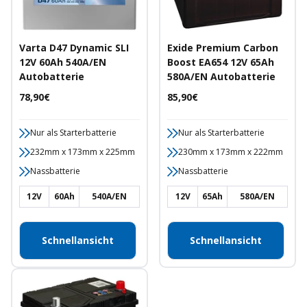
Varta D47 Dynamic SLI
Exide Premium Carbon
12V 60Ah 540A/EN
Boost EA654 12V 65Ah
Autobatterie
580A/EN Autobatterie
Angebotspreis
Angebotspreis
78,90€
85,90€
Nur als Starterbatterie
Nur als Starterbatterie
232mm x 173mm x 225mm
230mm x 173mm x 222mm
Nassbatterie
Nassbatterie
12V
60Ah
540A/EN
12V
65Ah
580A/EN
Schnellansicht
Schnellansicht