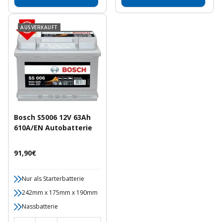
AUSVERKAUFT
Bosch S5006 12V 63Ah
610A/EN Autobatterie
Angebotspreis
91,90€
Nur als Starterbatterie
242mm x 175mm x 190mm
Nassbatterie