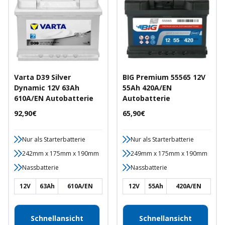
Varta D39 Silver
BIG Premium 55565 12V
Dynamic 12V 63Ah
55Ah 420A/EN
610A/EN Autobatterie
Autobatterie
Angebotspreis
Angebotspreis
92,90€
65,90€
Nur als Starterbatterie
Nur als Starterbatterie
242mm x 175mm x 190mm
249mm x 175mm x 190mm
Nassbatterie
Nassbatterie
12V
63Ah
610A/EN
12V
55Ah
420A/EN
Schnellansicht
Schnellansicht