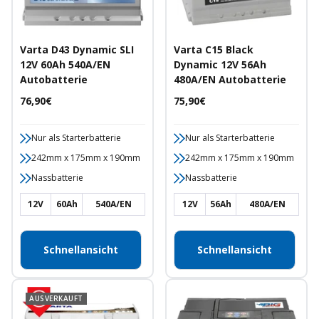
Varta D43 Dynamic SLI
Varta C15 Black
12V 60Ah 540A/EN
Dynamic 12V 56Ah
Autobatterie
480A/EN Autobatterie
Angebotspreis
Angebotspreis
76,90€
75,90€
Nur als Starterbatterie
Nur als Starterbatterie
242mm x 175mm x 190mm
242mm x 175mm x 190mm
Nassbatterie
Nassbatterie
12V
60Ah
540A/EN
12V
56Ah
480A/EN
Schnellansicht
Schnellansicht
AUSVERKAUFT