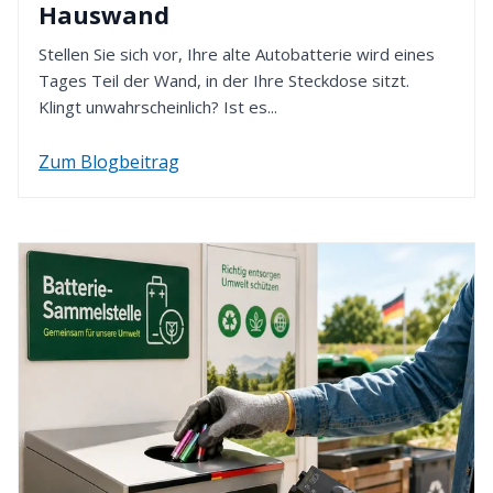
Hauswand
Kaufpreis innerhalb von 14 Tagen erstatten. Dafür
verwenden wir die von Ihnen zuvor gewählte
Stellen Sie sich vor, Ihre alte Autobatterie wird eines
Zahlungsart.
Tages Teil der Wand, in der Ihre Steckdose sitzt.
Klingt unwahrscheinlich? Ist es...
Zum Blogbeitrag