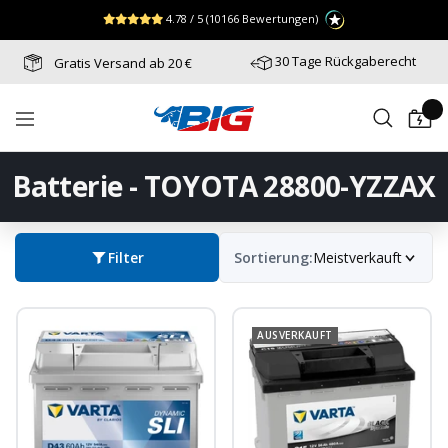
Direkt
↵
↵
↵
Zum Menü springen
Fußzeile springen
Barrierefreiheits-Widget öffnen
4.78 / 5
(10166 Bewertungen)
zum
Inhalt
30 Tage Rückgaberecht
Gratis Versand ab 20 €
Batterie-
Navigation
Industrie-
Germany
Batterie - TOYOTA 28800-YZZAX
Filter
Sortierung:
Meistverkauft
AUSVERKAUFT