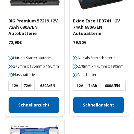
BIG Premium 57219 12V
Exide Excell EB741 12V
72Ah 680A/EN
74Ah 680A/EN
Autobatterie
Autobatterie
Angebotspreis
Angebotspreis
72,90€
79,90€
Nur als Starterbatterie
Nur als Starterbatterie
278mm x 175mm x 190mm
278mm x 175mm x 190mm
Nassbatterie
Nassbatterie
12V
72Ah
680A/EN
12V
74Ah
680A/EN
Schnellansicht
Schnellansicht