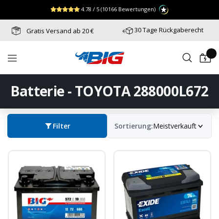
Direkt
↵
↵
↵
Zum Menü springen
Fußzeile springen
Barrierefreiheits-Widget öffnen
4.78 / 5
(10166 Bewertungen)
zum
Inhalt
30 Tage Rückgaberecht
Gratis Versand ab 20 €
Batterie-
Navigation
Industrie-
Germany
Batterie - TOYOTA 288000L672
Filter
Sortierung:
Meistverkauft