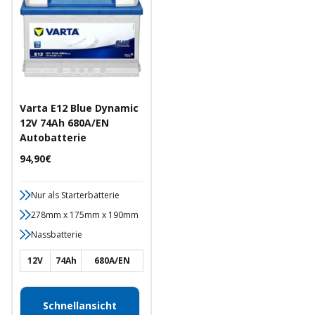
Varta E12 Blue Dynamic
12V 74Ah 680A/EN
Autobatterie
Angebotspreis
94,90€
Nur als Starterbatterie
278mm x 175mm x 190mm
Nassbatterie
12V
74Ah
680A/EN
Schnellansicht