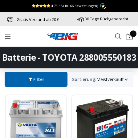
Direkt
↵
↵
↵
Zum Menü springen
Fußzeile springen
Barrierefreiheits-Widget öffnen
4.78 / 5
(10166 Bewertungen)
zum
Inhalt
30 Tage Rückgaberecht
Gratis Versand ab 20 €
Batterie-
Navigation
Industrie-
Germany
Batterie - TOYOTA 288005550183
Filter
Sortierung:
Meistverkauft