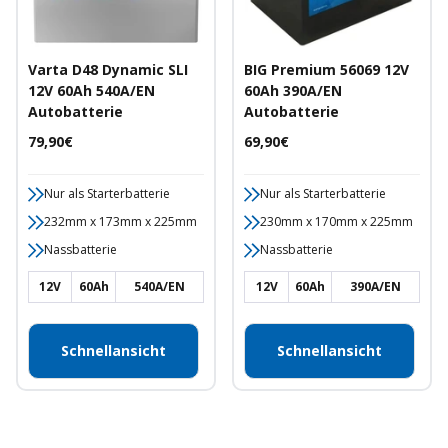
Varta D48 Dynamic SLI
BIG Premium 56069 12V
12V 60Ah 540A/EN
60Ah 390A/EN
Autobatterie
Autobatterie
Angebotspreis
Angebotspreis
79,90€
69,90€
Nur als Starterbatterie
Nur als Starterbatterie
232mm x 173mm x 225mm
230mm x 170mm x 225mm
Nassbatterie
Nassbatterie
12V
60Ah
540A/EN
12V
60Ah
390A/EN
Schnellansicht
Schnellansicht