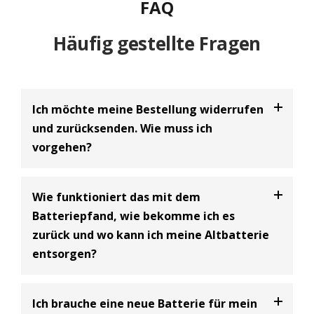
FAQ
Häufig gestellte Fragen
Ich möchte meine Bestellung widerrufen
und zurücksenden. Wie muss ich
vorgehen?
Bei uns haben Sie die Möglichkeit Ihre
Bestellung
Wie funktioniert das mit dem
innerhalb von 30 Tagen zu widerrufen
und an uns
Batteriepfand, wie bekomme ich es
zurückzusenden. Dabei handelt es sich um einen
zurück und wo kann ich meine Altbatterie
freiwilligen Kundenservice der BIG Batterie-
entsorgen?
Industrie-Germany GmbH und eine Ergänzung zum
gesetzlich vorgeschriebenen 14-tägigen
Widerrufsrecht.
Batterie Entsorgungsnachweis
Ich brauche eine neue Batterie für mein