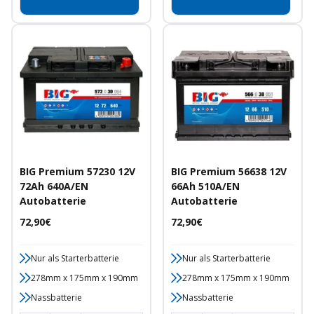
BIG Premium 57230 12V
BIG Premium 56638 12V
72Ah 640A/EN
66Ah 510A/EN
Autobatterie
Autobatterie
Angebotspreis
Angebotspreis
72,90€
72,90€
Nur als Starterbatterie
Nur als Starterbatterie
278mm x 175mm x 190mm
278mm x 175mm x 190mm
Nassbatterie
Nassbatterie