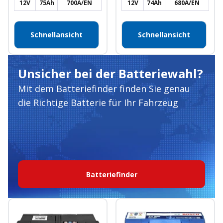
12V
75Ah
700A/EN
12V
74Ah
680A/EN
Schnellansicht
Schnellansicht
Unsicher bei der Batteriewahl?
Mit dem Batteriefinder finden Sie genau
die Richtige Batterie für Ihr Fahrzeug
Batteriefinder