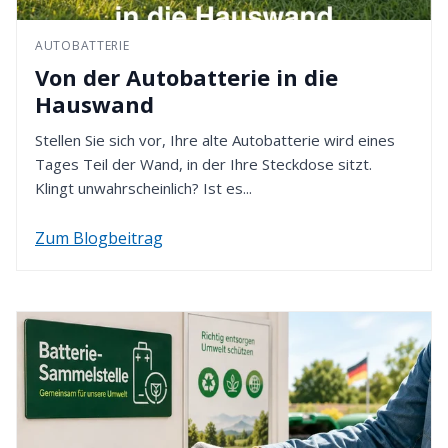
49451 Holdorf - Deutschland
Bestellung gewählten Zahlungsmethode erfolgt.
AUTOBATTERIE
4. Rückzahlung erhalten
Von der Autobatterie in die
Nach Eingang Ihrer Retoure werden wir den
Hauswand
Kaufpreis innerhalb von 14 Tagen erstatten. Dafür
verwenden wir die von Ihnen zuvor gewählte
Stellen Sie sich vor, Ihre alte Autobatterie wird eines
Zahlungsart.
Tages Teil der Wand, in der Ihre Steckdose sitzt.
Klingt unwahrscheinlich? Ist es...
Zum Blogbeitrag