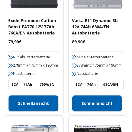
Exide Premium Carbon
Varta E11 Dynamic SLI
Boost EA770 12V 77Ah
12V 74Ah 680A/EN
760A/EN Autobatterie
Autobatterie
Angebotspreis
Angebotspreis
79,90€
89,90€
Nur als Starterbatterie
Nur als Starterbatterie
278mm x 175mm x 190mm
278mm x 175mm x 190mm
Nassbatterie
Nassbatterie
12V
77Ah
760A/EN
12V
74Ah
680A/EN
Schnellansicht
Schnellansicht