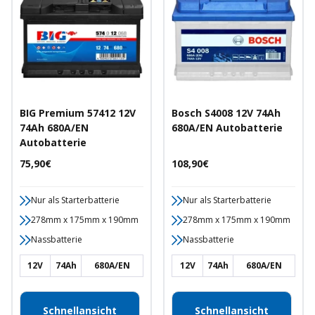
BIG Premium 57412 12V
Bosch S4008 12V 74Ah
74Ah 680A/EN
680A/EN Autobatterie
Autobatterie
Angebotspreis
Angebotspreis
75,90€
108,90€
Nur als Starterbatterie
Nur als Starterbatterie
278mm x 175mm x 190mm
278mm x 175mm x 190mm
Nassbatterie
Nassbatterie
12V
74Ah
680A/EN
12V
74Ah
680A/EN
Schnellansicht
Schnellansicht