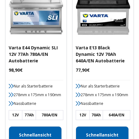
Varta E44 Dynamic SLI
Varta E13 Black
12V 77Ah 780A/EN
Dynamic 12V 70Ah
Autobatterie
640A/EN Autobatterie
Angebotspreis
Angebotspreis
98,90€
77,90€
Nur als Starterbatterie
Nur als Starterbatterie
278mm x 175mm x 190mm
278mm x 175mm x 190mm
Nassbatterie
Nassbatterie
12V
77Ah
780A/EN
12V
70Ah
640A/EN
Schnellansicht
Schnellansicht