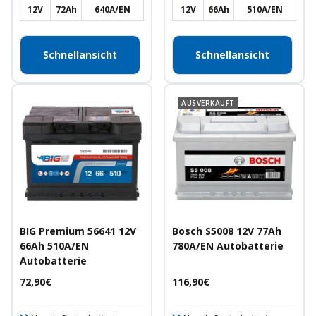
12V
72Ah
640A/EN
12V
66Ah
510A/EN
Schnellansicht
Schnellansicht
AUSVERKAUFT
BIG Premium 56641 12V
Bosch S5008 12V 77Ah
66Ah 510A/EN
780A/EN Autobatterie
Autobatterie
Angebotspreis
Angebotspreis
72,90€
116,90€