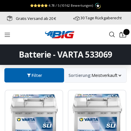
Direkt
↵
↵
↵
Zum Menü springen
Fußzeile springen
Barrierefreiheits-Widget öffnen
4.78 / 5
(10162 Bewertungen)
zum
Inhalt
30 Tage Rückgaberecht
Gratis Versand ab 20 €
Batterie-
Navigation
Industrie-
Germany
Batterie - VARTA 533069
Filter
Sortierung:
Meistverkauft