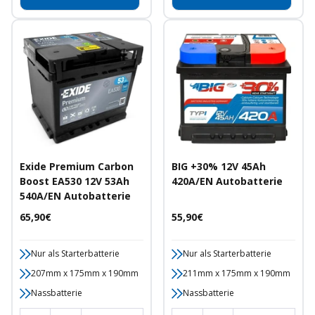
Exide Premium Carbon
BIG +30% 12V 45Ah
Boost EA530 12V 53Ah
420A/EN Autobatterie
540A/EN Autobatterie
Angebotspreis
Angebotspreis
65,90€
55,90€
Nur als Starterbatterie
Nur als Starterbatterie
207mm x 175mm x 190mm
211mm x 175mm x 190mm
Nassbatterie
Nassbatterie