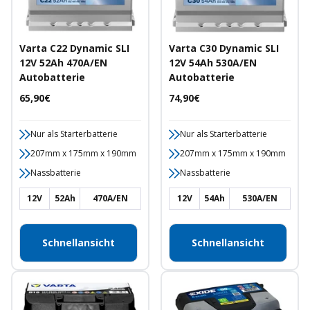
Varta C22 Dynamic SLI
Varta C30 Dynamic SLI
12V 52Ah 470A/EN
12V 54Ah 530A/EN
Autobatterie
Autobatterie
Angebotspreis
Angebotspreis
65,90€
74,90€
Nur als Starterbatterie
Nur als Starterbatterie
207mm x 175mm x 190mm
207mm x 175mm x 190mm
Nassbatterie
Nassbatterie
12V
52Ah
470A/EN
12V
54Ah
530A/EN
Schnellansicht
Schnellansicht