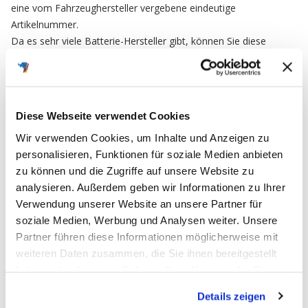
eine vom Fahrzeughersteller vergebene eindeutige
Artikelnummer.
Da es sehr viele Batterie-Hersteller gibt, können Sie diese
Nummer als Referenz Nr. nutzen um sicherzustellen das Sie ein
baugleiches Ersatzteil bestellen.
Diese Webseite verwendet Cookies
FAQ
Wir verwenden Cookies, um Inhalte und Anzeigen zu
personalisieren, Funktionen für soziale Medien anbieten
zu können und die Zugriffe auf unsere Website zu
Häufig gestellte Fragen
analysieren. Außerdem geben wir Informationen zu Ihrer
Verwendung unserer Website an unsere Partner für
soziale Medien, Werbung und Analysen weiter. Unsere
Partner führen diese Informationen möglicherweise mit
Ich möchte meine Bestellung widerrufen
weiteren Daten zusammen, die Sie ihnen bereitgestellt
und zurücksenden. Wie muss ich
haben oder die sie im Rahmen Ihrer Nutzung der Dienste
vorgehen?
gesammelt haben.
Details zeigen