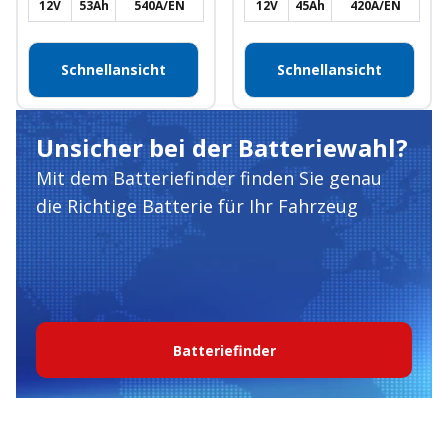
12V
53Ah
540A/EN
12V
45Ah
420A/EN
Schnellansicht
Schnellansicht
Unsicher bei der Batteriewahl?
Mit dem Batteriefinder finden Sie genau
die Richtige Batterie für Ihr Fahrzeug
Batteriefinder