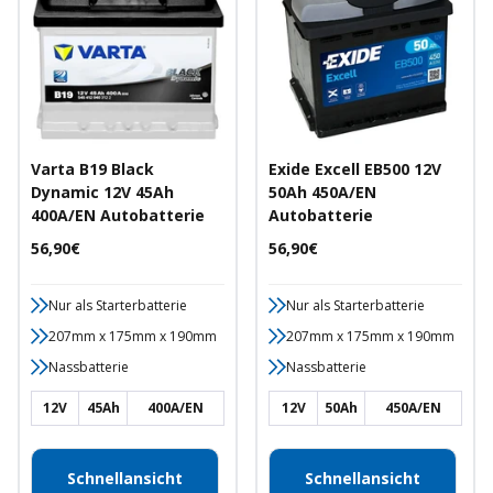
Varta B19 Black
Exide Excell EB500 12V
Dynamic 12V 45Ah
50Ah 450A/EN
400A/EN Autobatterie
Autobatterie
Angebotspreis
Angebotspreis
56,90€
56,90€
Nur als Starterbatterie
Nur als Starterbatterie
207mm x 175mm x 190mm
207mm x 175mm x 190mm
Nassbatterie
Nassbatterie
12V
45Ah
400A/EN
12V
50Ah
450A/EN
Schnellansicht
Schnellansicht