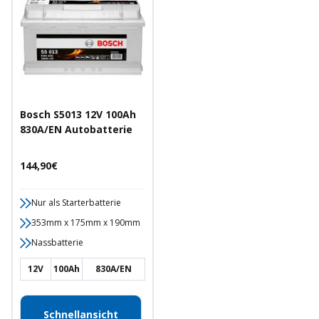
Bosch S5013 12V 100Ah
830A/EN Autobatterie
Angebotspreis
144,90€
Nur als Starterbatterie
353mm x 175mm x 190mm
Nassbatterie
12V
100Ah
830A/EN
Schnellansicht