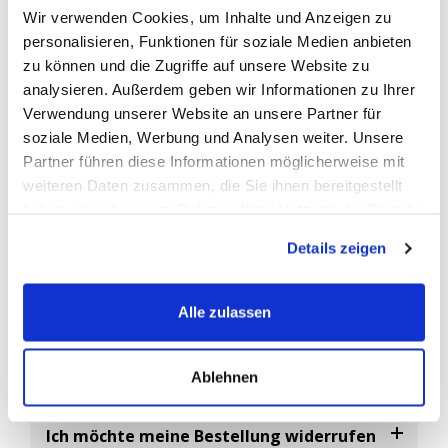
Wir verwenden Cookies, um Inhalte und Anzeigen zu
vom Fahrzeughersteller zur Identifizierung der Erstausrüster-
personalisieren, Funktionen für soziale Medien anbieten
Ersatzbatterien verwendet.
zu können und die Zugriffe auf unsere Website zu
Abgekürzt ist die
OEM-Nummer
die Original-Ersatzteil
analysieren. Außerdem geben wir Informationen zu Ihrer
Nummer, eine vom Fahrzeughersteller vergebene eindeutige
Verwendung unserer Website an unsere Partner für
Artikelnummer.
soziale Medien, Werbung und Analysen weiter. Unsere
Da es sehr viele Batterie-Hersteller gibt, können Sie diese
Partner führen diese Informationen möglicherweise mit
Nummer als Referenz Nr. nutzen um sicherzustellen das Sie ein
weiteren Daten zusammen, die Sie ihnen bereitgestellt
baugleiches Ersatzteil bestellen.
haben oder die sie im Rahmen Ihrer Nutzung der Dienste
gesammelt haben.
Details zeigen
FAQ
Alle zulassen
Häufig gestellte Fragen
Ablehnen
Ich möchte meine Bestellung widerrufen