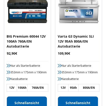
BIG Premium 60044 12V
Varta G3 Dynamic SLI
100Ah 760A/EN
12V 95Ah 800A/EN
Autobatterie
Autobatterie
Angebotspreis
Angebotspreis
92,90€
109,90€
Nur als Starterbatterie
Nur als Starterbatterie
353mm x 175mm x 190mm
353mm x 175mm x 190mm
Nassbatterie
Nassbatterie
12V
100Ah
760A/EN
12V
95Ah
800A/EN
Schnellansicht
Schnellansicht