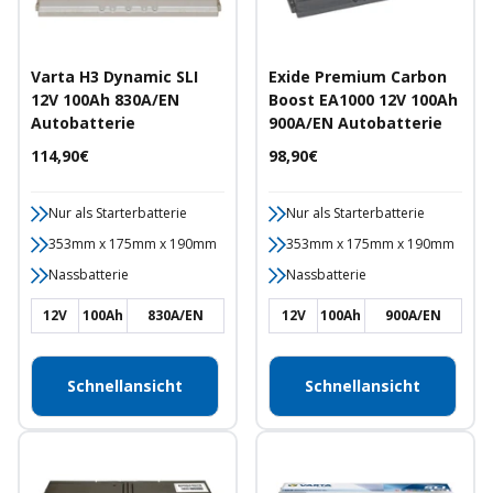
Varta H3 Dynamic SLI
Exide Premium Carbon
12V 100Ah 830A/EN
Boost EA1000 12V 100Ah
Autobatterie
900A/EN Autobatterie
Angebotspreis
Angebotspreis
114,90€
98,90€
Nur als Starterbatterie
Nur als Starterbatterie
353mm x 175mm x 190mm
353mm x 175mm x 190mm
Nassbatterie
Nassbatterie
12V
100Ah
830A/EN
12V
100Ah
900A/EN
Schnellansicht
Schnellansicht