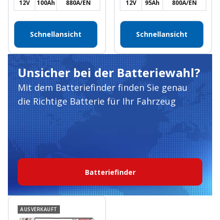
12V
100Ah
880A/EN
12V
95Ah
800A/EN
Schnellansicht
Schnellansicht
Unsicher bei der Batteriewahl?
Mit dem Batteriefinder finden Sie genau
die Richtige Batterie für Ihr Fahrzeug
Batteriefinder
AUSVERKAUFT