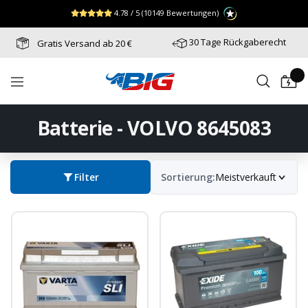
Direkt
↵
↵
↵
Zum Menü springen
Fußzeile springen
Barrierefreiheits-Widget öffnen
4.78 / 5
(10149 Bewertungen)
zum
Inhalt
30 Tage Rückgaberecht
Gratis Versand ab 20 €
Batterie-
Navigation
Industrie-
Germany
Batterie - VOLVO 8645083
Filter
Sortierung:
Meistverkauft