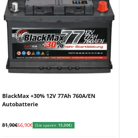
BlackMax +30% 12V 77Ah 760A/EN
Autobatterie
Regulärer
Angebotspreis
81,90€
66,90€
(Sie sparen
15,00€
)
Preis