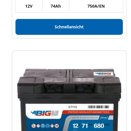
12V
74Ah
750A/EN
Schnellansicht