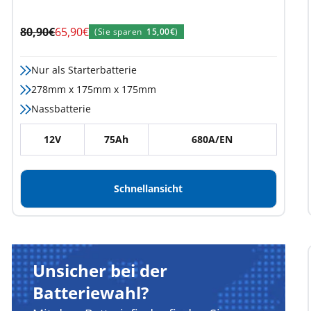
Regulärer
Angebotspreis
80,90€
65,90€
(Sie sparen
15,00€
)
Preis
Nur als Starterbatterie
278mm x 175mm x 175mm
Nassbatterie
12V
75Ah
680A/EN
Schnellansicht
Unsicher bei der
Batteriewahl?