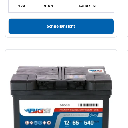
12V
70Ah
640A/EN
Schnellansicht