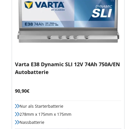
Varta E38 Dynamic SLI 12V 74Ah 750A/EN
Autobatterie
Angebotspreis
90,90€
Nur als Starterbatterie
278mm x 175mm x 175mm
Nassbatterie