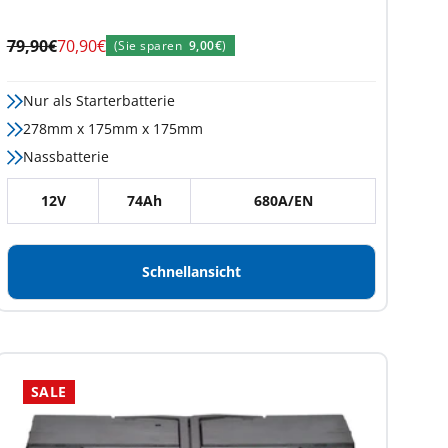
Regulärer
Angebotspreis
79,90€
70,90€
(Sie sparen
9,00€
)
Preis
Nur als Starterbatterie
278mm x 175mm x 175mm
Nassbatterie
12V
74Ah
680A/EN
Schnellansicht
SALE