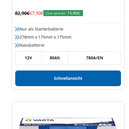
Regulärer
Angebotspreis
82,90€
67,90€
(Sie sparen
15,00€
)
Preis
Nur als Starterbatterie
278mm x 175mm x 175mm
Nassbatterie
12V
80Ah
780A/EN
Schnellansicht