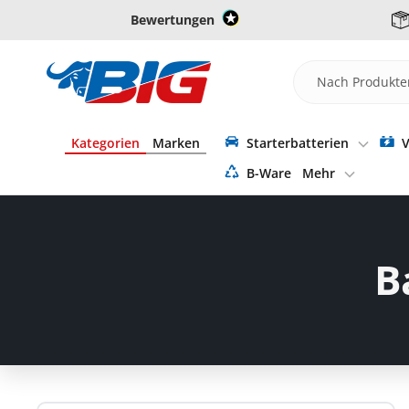
Direkt
Bewertungen
zum
Inhalt
Batterie-
Industrie-
Germany
Kategorien
Marken
Starterbatterien
V
B-Ware
Mehr
B