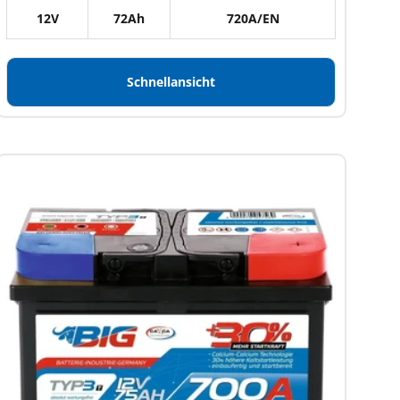
12V
72Ah
720A/EN
Schnellansicht