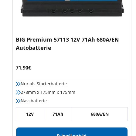
BIG Premium 57113 12V 71Ah 680A/EN
Autobatterie
Angebotspreis
71,90€
Nur als Starterbatterie
278mm x 175mm x 175mm
Nassbatterie
12V
71Ah
680A/EN
Schnellansicht