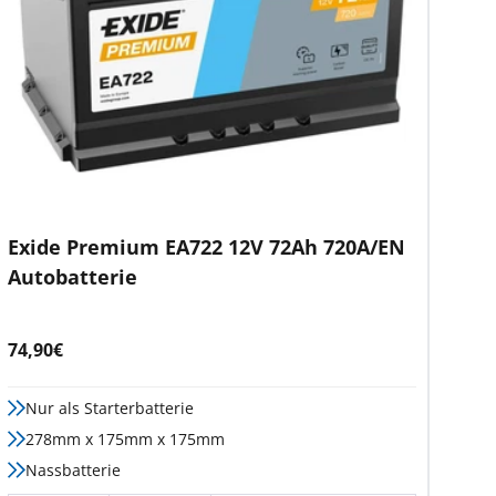
Exide Premium EA722 12V 72Ah 720A/EN
Autobatterie
Angebotspreis
74,90€
Nur als Starterbatterie
278mm x 175mm x 175mm
Nassbatterie