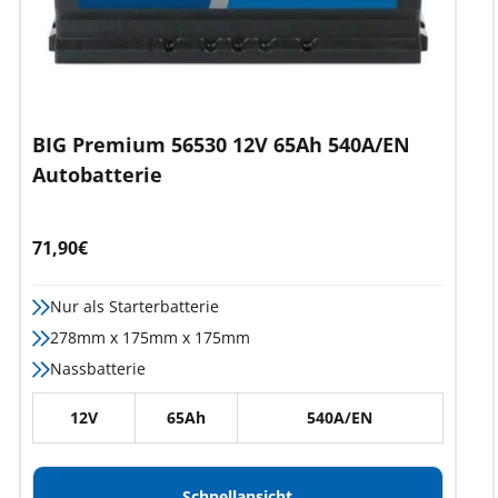
BIG Premium 56530 12V 65Ah 540A/EN
Autobatterie
Angebotspreis
71,90€
Nur als Starterbatterie
278mm x 175mm x 175mm
Nassbatterie
12V
65Ah
540A/EN
Schnellansicht