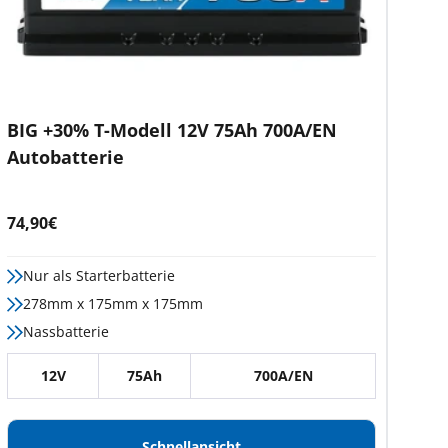
BIG +30% T-Modell 12V 75Ah 700A/EN
Autobatterie
Angebotspreis
74,90€
Nur als Starterbatterie
278mm x 175mm x 175mm
Nassbatterie
12V
75Ah
700A/EN
Schnellansicht