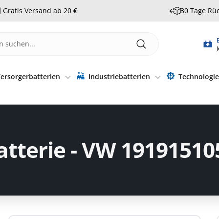
Gratis Versand ab 20 €
30 Tage Rü
J
ersorgerbatterien
Industriebatterien
Technologi
atterie - VW 19191510