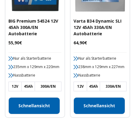
BIG Premium 54524 12V
Varta B34 Dynamic SLI
45Ah 300A/EN
12V 45Ah 330A/EN
Autobatterie
Autobatterie
Angebotspreis
Angebotspreis
55,90€
64,90€
Nur als Starterbatterie
Nur als Starterbatterie
235mm x 129mm x 220mm
238mm x 129mm x 227mm
Nassbatterie
Nassbatterie
12V
45Ah
300A/EN
12V
45Ah
330A/EN
Schnellansicht
Schnellansicht