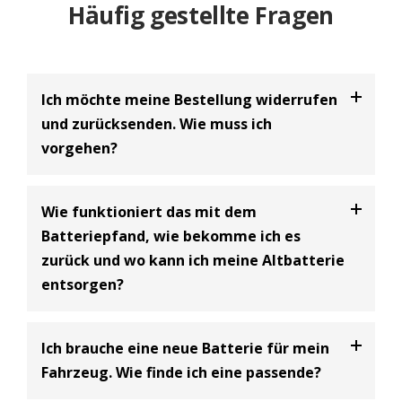
Häufig gestellte Fragen
Ich möchte meine Bestellung widerrufen
und zurücksenden. Wie muss ich
vorgehen?
Bei uns haben Sie die Möglichkeit Ihre
Bestellung
Wie funktioniert das mit dem
innerhalb von 30 Tagen zu widerrufen
und an uns
Batteriepfand, wie bekomme ich es
zurückzusenden. Dabei handelt es sich um einen
zurück und wo kann ich meine Altbatterie
freiwilligen Kundenservice der BIG Batterie-
entsorgen?
Industrie-Germany GmbH und eine Ergänzung zum
gesetzlich vorgeschriebenen 14-tägigen
Widerrufsrecht.
Batterie Entsorgungsnachweis
Ich brauche eine neue Batterie für mein
Bitte beachten Sie dabei, dass Sie als Käufer die
Gemäß den Bestimmungen des Batteriegesetzes
Fahrzeug. Wie finde ich eine passende?
Kosten für die Rücksendung tragen
(siehe
(§10) müssen Unternehmen, die Starterbatterien