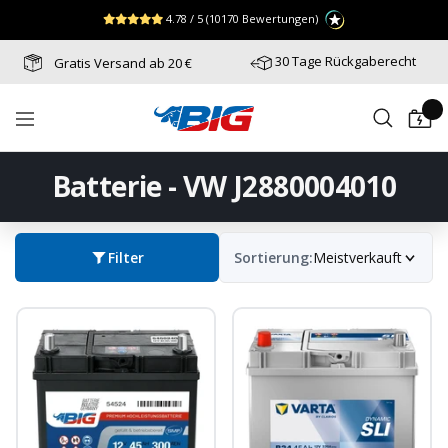
Direkt
↵
↵
↵
Zum Menü springen
Fußzeile springen
Barrierefreiheits-Widget öffnen
4.78 / 5
(10170 Bewertungen)
zum
Inhalt
30 Tage Rückgaberecht
Gratis Versand ab 20 €
Batterie-
Navigation
Industrie-
Germany
Batterie - VW J2880004010
Filter
Sortierung:
Meistverkauft