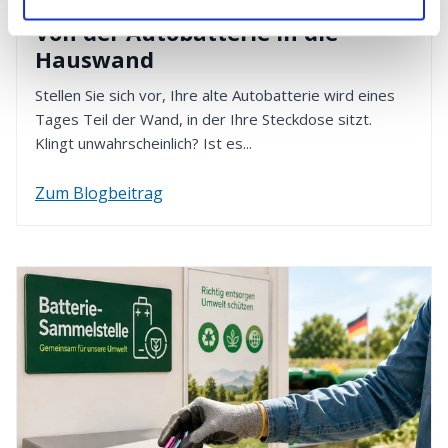
AUTOBATTERIE
4. Rückzahlung erhalten
Von der Autobatterie in die
Nach Eingang Ihrer Retoure werden wir den
Hauswand
Kaufpreis innerhalb von 14 Tagen erstatten. Dafür
verwenden wir die von Ihnen zuvor gewählte
Stellen Sie sich vor, Ihre alte Autobatterie wird eines
Zahlungsart.
Tages Teil der Wand, in der Ihre Steckdose sitzt.
Klingt unwahrscheinlich? Ist es...
Zum Blogbeitrag