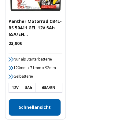
Panther Motorrad CB4L-
BS 50411 GEL 12V 5Ah
65A/EN
Motorradbatterie
Angebotspreis
23,90€
Nur als Starterbatterie
120mm x 71mm x 92mm
Gelbatterie
12V
5Ah
65A/EN
Schnellansicht