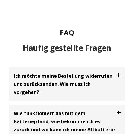
FAQ
Häufig gestellte Fragen
Ich möchte meine Bestellung widerrufen
und zurücksenden. Wie muss ich
vorgehen?
Bei uns haben Sie die Möglichkeit Ihre
Bestellung
Wie funktioniert das mit dem
innerhalb von 30 Tagen zu widerrufen
und an uns
Batteriepfand, wie bekomme ich es
zurückzusenden. Dabei handelt es sich um einen
zurück und wo kann ich meine Altbatterie
freiwilligen Kundenservice der BIG Batterie-