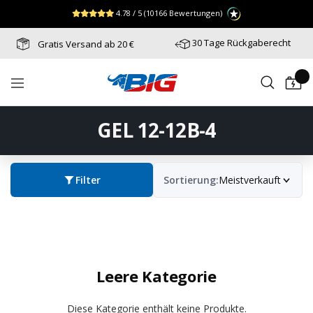
Direkt
↵
↵
↵
Zum Menü springen
Fußzeile springen
Barrierefreiheits-Widget öffnen
4.78 / 5
(10166 Bewertungen)
zum
Inhalt
30 Tage Rückgaberecht
Gratis Versand ab 20 €
Batterie-
Navigation
Industrie-
Germany
GEL 12-12B-4
Filter
Sortierung:
Meistverkauft
Leere Kategorie
Diese Kategorie enthält keine Produkte.