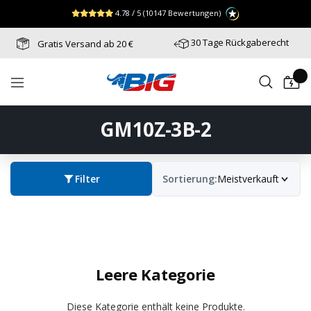
Direkt
↵
↵
↵
Zum Menü springen
Fußzeile springen
Barrierefreiheits-Widget öffnen
4.78 / 5
(10147 Bewertungen)
zum
Inhalt
30 Tage Rückgaberecht
Gratis Versand ab 20 €
Batterie-
Navigation
Industrie-
Germany
GM10Z-3B-2
Filter
Sortierung:
Meistverkauft
Leere Kategorie
Diese Kategorie enthält keine Produkte.