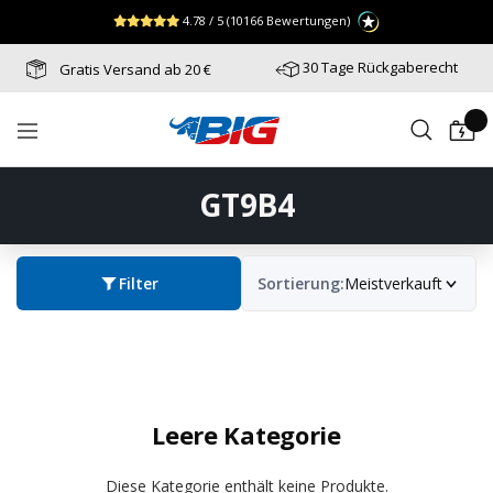
Direkt
↵
↵
↵
Zum Menü springen
Fußzeile springen
Barrierefreiheits-Widget öffnen
4.78 / 5
(10166 Bewertungen)
zum
Inhalt
30 Tage Rückgaberecht
Gratis Versand ab 20 €
Batterie-
Navigation
Industrie-
Germany
GT9B4
Filter
Sortierung:
Meistverkauft
Leere Kategorie
Diese Kategorie enthält keine Produkte.