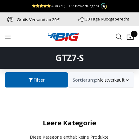
Direkt
↵
↵
↵
Zum Menü springen
Fußzeile springen
Barrierefreiheits-Widget öffnen
4.78 / 5
(10162 Bewertungen)
zum
Inhalt
30 Tage Rückgaberecht
Gratis Versand ab 20 €
Batterie-
Navigation
Industrie-
Germany
GTZ7-S
Filter
Sortierung:
Meistverkauft
Leere Kategorie
Diese Kategorie enthält keine Produkte.