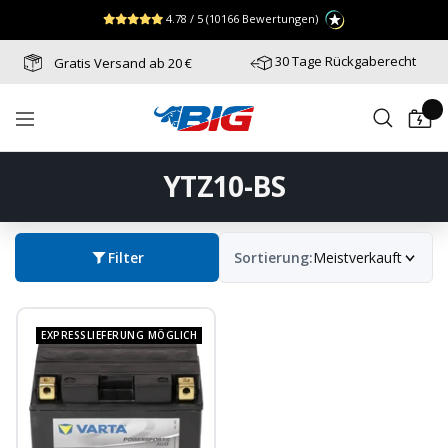
Direkt
↵
↵
↵
Zum Menü springen
Fußzeile springen
Barrierefreiheits-Widget öffnen
4.78 / 5
(10166 Bewertungen)
zum
Inhalt
30 Tage Rückgaberecht
Gratis Versand ab 20 €
Batterie-
Navigation
Industrie-
Germany
YTZ10-BS
Filter
Sortierung:
Meistverkauft
EXPRESSLIEFERUNG MÖGLICH