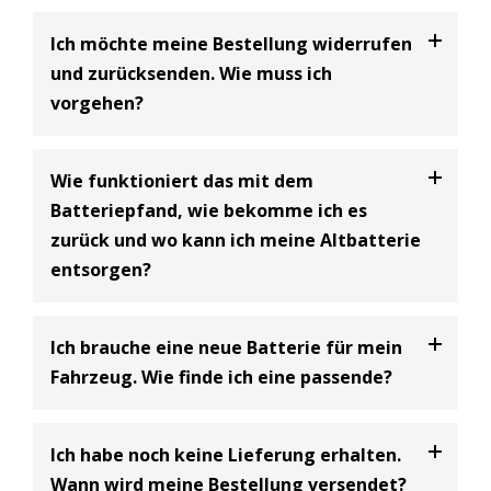
Ich möchte meine Bestellung widerrufen
und zurücksenden. Wie muss ich
vorgehen?
Bei uns haben Sie die Möglichkeit Ihre
Bestellung
Wie funktioniert das mit dem
innerhalb von 30 Tagen zu widerrufen
und an uns
Batteriepfand, wie bekomme ich es
zurückzusenden. Dabei handelt es sich um einen
zurück und wo kann ich meine Altbatterie
freiwilligen Kundenservice der BIG Batterie-
entsorgen?
Industrie-Germany GmbH und eine Ergänzung zum
gesetzlich vorgeschriebenen 14-tägigen
Widerrufsrecht.
Batterie Entsorgungsnachweis
Ich brauche eine neue Batterie für mein
Bitte beachten Sie dabei, dass Sie als Käufer die
Gemäß den Bestimmungen des Batteriegesetzes
Fahrzeug. Wie finde ich eine passende?
Kosten für die Rücksendung tragen
(siehe
(§10) müssen Unternehmen, die Starterbatterien
Widerrufsbelehrung)
.
verkaufen, ein Pfand in Höhe von 7,50€ inklusive
In unserem Onlineshop finden Sie einen
Ich habe noch keine Lieferung erhalten.
Umsatzsteuer erheben, wenn beim Kauf einer
Batteriefinder, wo Sie nach Ihrem Fahrzeug suchen
Der Kaufpreis wird Ihnen nach Retoureneingang bei
Wann wird meine Bestellung versendet?
neuen Batterie keine Altbatterie abgegeben wird.