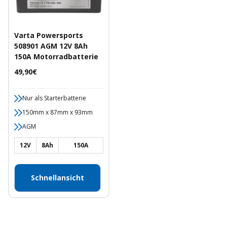
Varta Powersports
508901 AGM 12V 8Ah
150A Motorradbatterie
Angebotspreis
49,90€
Nur als Starterbatterie
150mm x 87mm x 93mm
AGM
12V
8Ah
150A
Schnellansicht