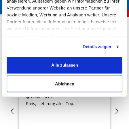
analysieren. Außerdem geben wir Informationen zu Ihrer
Verwendung unserer Website an unsere Partner für
soziale Medien, Werbung und Analysen weiter. Unsere
Partner führen diese Informationen möglicherweise mit
weiteren Daten zusammen, die Sie ihnen bereitgestellt
haben oder die sie im Rahmen Ihrer Nutzung der Dienste
Über 150.000 zufriedene Kunden
gesammelt haben.
Details zeigen
4,78
Rating
Hervorragend
10.167
Bewertungen
Alle zulassen
Ablehnen
Martina
An
Verifizierter Kunde
ch
Preis, Lieferung alles Top.
Gut