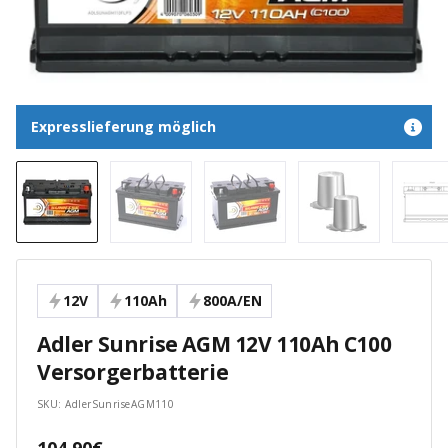
Expresslieferung möglich
12V
110Ah
800A/EN
Adler Sunrise AGM 12V 110Ah C100
Versorgerbatterie
SKU:
AdlerSunriseAGM110
Angebotspreis