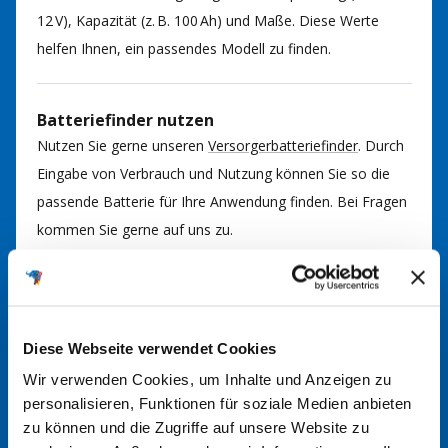
12 V), Kapazität (z. B. 100 Ah) und Maße. Diese Werte
helfen Ihnen, ein passendes Modell zu finden.
Batteriefinder nutzen
Nutzen Sie gerne unseren
Versorgerbatteriefinder
. Durch
Eingabe von Verbrauch und Nutzung können Sie so die
passende Batterie für Ihre Anwendung finden. Bei Fragen
kommen Sie gerne auf uns zu.
Im Handbuch nachsehen
In der Regel finden Sie im Handbuch Ihrer Anlage
Diese Webseite verwendet Cookies
Informationen über den richtigen Batterietyp. Hier werden
Wir verwenden Cookies, um Inhalte und Anzeigen zu
die erforderlichen Spezifikationen und Größen angegeben.
personalisieren, Funktionen für soziale Medien anbieten
zu können und die Zugriffe auf unsere Website zu