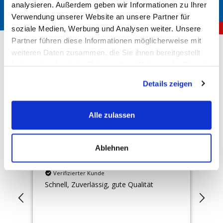
analysieren. Außerdem geben wir Informationen zu Ihrer
Verwendung unserer Website an unsere Partner für
soziale Medien, Werbung und Analysen weiter. Unsere
Partner führen diese Informationen möglicherweise mit
weiteren Daten zusammen, die Sie ihnen bereitgestellt
haben oder die sie im Rahmen Ihrer Nutzung der Dienste
Über 150.000 zufriedene Kunden
gesammelt haben.
Details zeigen
4,78
Rating
Hervorragend
Alle zulassen
10.146
Bewertungen
Ablehnen
Anonym
An
Verifizierter Kunde
Schnell, Zuverlässig, gute Qualität
All