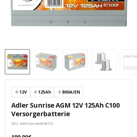
12V
125Ah
800A/EN
Adler Sunrise AGM 12V 125Ah C100
Versorgerbatterie
SKU:
AdlerSunriseAGM125
Angebotspreis