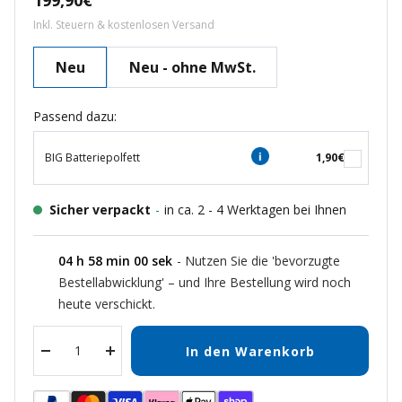
199,90€
Inkl. Steuern & kostenlosen Versand
Neu
Neu - ohne MwSt.
Passend dazu:
BIG Batteriepolfett
1,90€
Sicher verpackt
-
in ca. 2 - 4 Werktagen bei Ihnen
04
h
57
min
59
sek
- Nutzen Sie die 'bevorzugte
Bestellabwicklung' – und Ihre Bestellung wird noch
heute verschickt.
In den Warenkorb
Menge
Menge
verringern
erhöhen