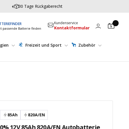
30 Tage Rückgaberecht
Kundenservice
TTERIEFINDER
Kontaktformular
zt passende Batterie finden
gien
Freizeit und Sport
Zubehör
85Ah
820A/EN
30% 12V 85Ah 820A/EN Autobatterie