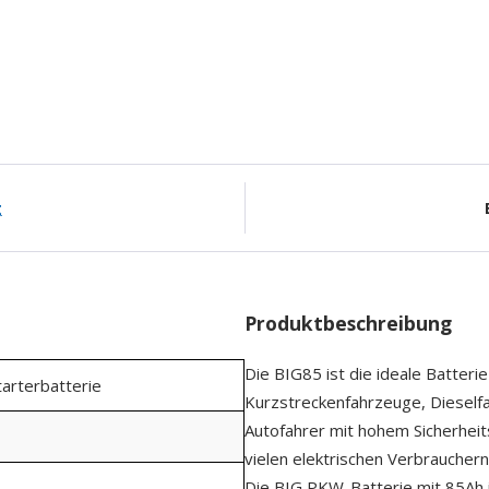
g
Produktbeschreibung
Die BIG85 ist die ideale Batteri
tarterbatterie
Kurzstreckenfahrzeuge, Dieself
Autofahrer mit hohem Sicherhei
vielen elektrischen Verbrauchern
Die BIG PKW-Batterie mit 85Ah is