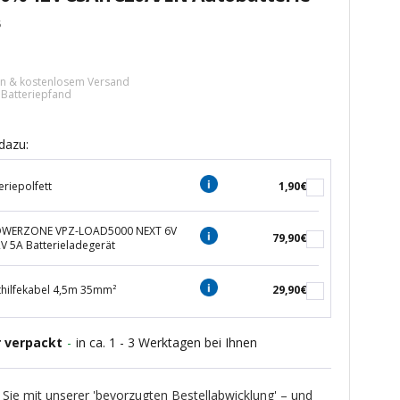
5
tspreis
ern & kostenlosem Versand
€ Batteriepfand
dazu:
eriepolfett
1,90€
POWERZONE VPZ-LOAD5000 NEXT 6V
79,90€
2V 5A Batterieladegerät
thilfekabel 4,5m 35mm²
29,90€
r verpackt
-
in ca. 1 - 3 Werktagen bei Ihnen
 Sie mit unserer 'bevorzugten Bestellabwicklung' – und