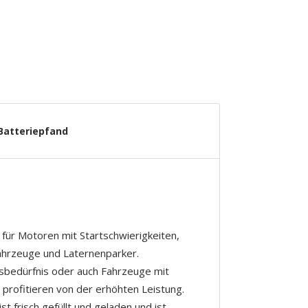
Batteriepfand
e für Motoren mit Startschwierigkeiten,
ahrzeuge und Laternenparker.
tsbedürfnis oder auch Fahrzeuge mit
 profitieren von der erhöhten Leistung.
t frisch gefüllt und geladen und ist