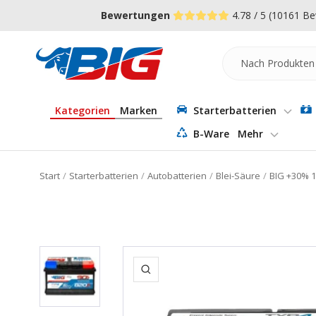
Direkt
↵
↵
↵
Zum Menü springen
Fußzeile springen
Barrierefreiheits-Widget öffnen
Bewertungen
4.78 / 5
(10161 Be
zum
Inhalt
Batterie-
Industrie-
Germany
Kategorien
Marken
Starterbatterien
B-Ware
Mehr
Start
Starterbatterien
Autobatterien
Blei-Säure
BIG +30% 1
Zoom