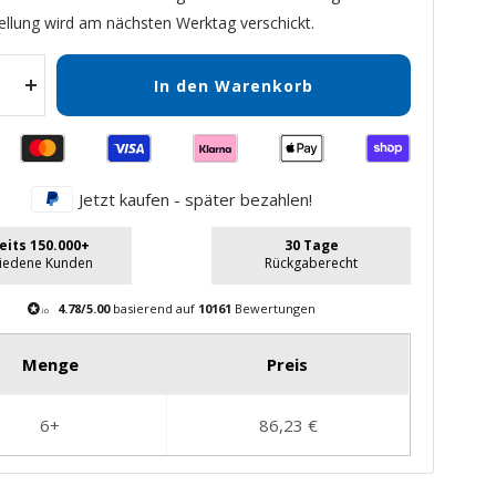
ellung wird am nächsten Werktag verschickt.
In den Warenkorb
Menge
gern
erhöhen
Jetzt kaufen - später bezahlen!
eits 150.000+
30 Tage
riedene Kunden
Rückgaberecht
4.78/5.00
basierend auf
10161
Bewertungen