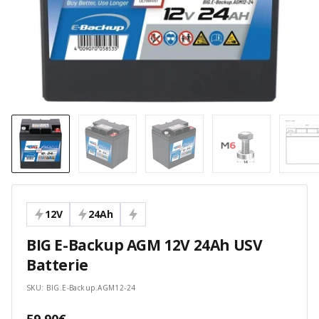
12V
24Ah
BIG E-Backup AGM 12V 24Ah USV
Batterie
SKU:
BIG.E-Backup.AGM12-24
Angebotspreis