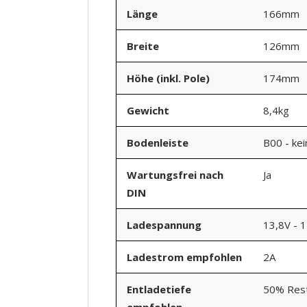
Länge
166mm
Breite
126mm
Höhe (inkl. Pole)
174mm
Gewicht
8,4kg
Bodenleiste
B00 - ke
Wartungsfrei nach
Ja
DIN
Ladespannung
13,8V - 
Ladestrom empfohlen
2A
Entladetiefe
50% Rest
empfohlen