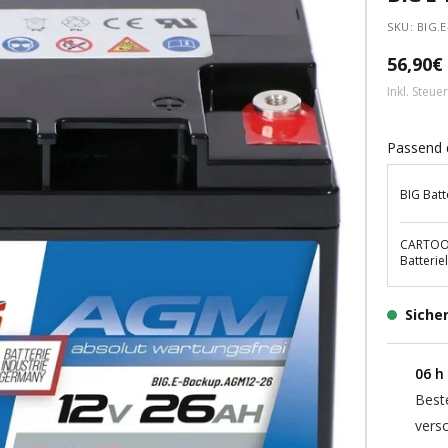
SKU:
BIG.
Angebo
56,90€
Inkl. Steu
Passend 
BIG Batt
CARTOOL
Batterie
Siche
06
h
Best
versc