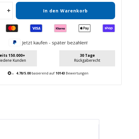
In den Warenkorb
Menge
gern
erhöhen
Jetzt kaufen - später bezahlen!
eits 150.000+
30 Tage
riedene Kunden
Rückgaberecht
4.78/5.00
basierend auf
10143
Bewertungen