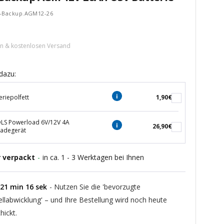
E-Backup.AGM12-26
tspreis
ern & kostenlosen Versand
dazu:
eriepolfett
1,90€
S Powerload 6V/12V 4A
26,90€
ladegerät
r verpackt
-
in ca. 1 - 3 Werktagen bei Ihnen
21
min
15
sek
- Nutzen Sie die 'bevorzugte
ellabwicklung' – und Ihre Bestellung wird noch heute
hickt.