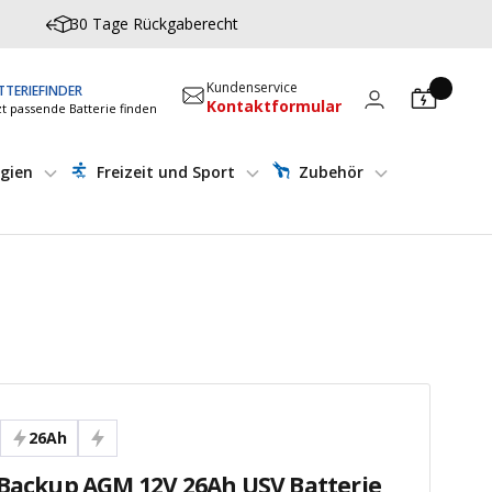
30 Tage Rückgaberecht
Kundenservice
TTERIEFINDER
Kontaktformular
zt passende Batterie finden
gien
Freizeit und Sport
Zubehör
26Ah
-Backup AGM 12V 26Ah USV Batterie