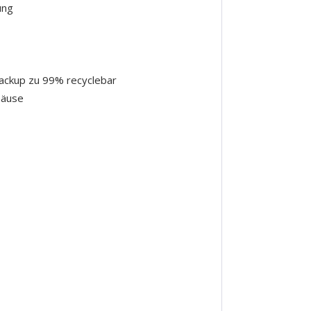
ung
ackup zu 99% recyclebar
häuse