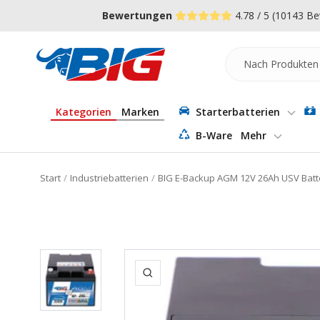
Direkt
↵
↵
↵
Zum Menü springen
Fußzeile springen
Barrierefreiheits-Widget öffnen
Bewertungen
4.78 / 5
(10143 Be
zum
Inhalt
Batterie-
Industrie-
Germany
Kategorien
Marken
Starterbatterien
B-Ware
Mehr
Start
Industriebatterien
BIG E-Backup AGM 12V 26Ah USV Batt
Zoom