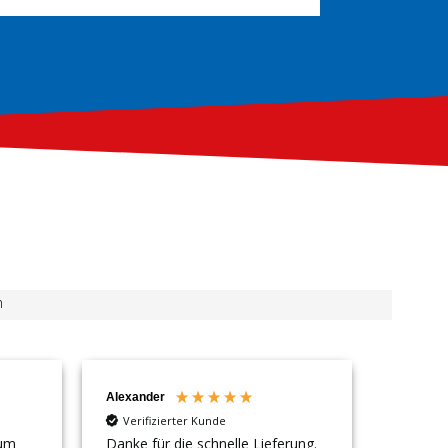
n
Alexander
Alexand
Verifizierter Kunde
Verifi
zum
Danke für die schnelle Lieferung.
Alles o