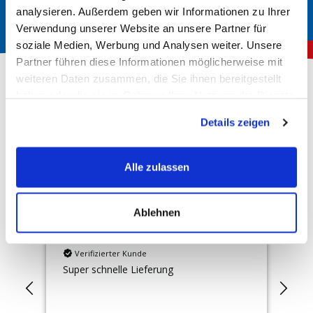
analysieren. Außerdem geben wir Informationen zu Ihrer
Verwendung unserer Website an unsere Partner für
soziale Medien, Werbung und Analysen weiter. Unsere
Partner führen diese Informationen möglicherweise mit
weiteren Daten zusammen, die Sie ihnen bereitgestellt
haben oder die sie im Rahmen Ihrer Nutzung der Dienste
gesammelt haben.
Über 150.000 zufriedene Kunden
Details zeigen
4,78
Rating
Hervorragend
Alle zulassen
10.165
Bewertungen
Ablehnen
Anonym
Ra
Verifizierter Kunde
Super schnelle Lieferung
Die
und
ang