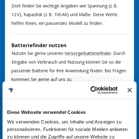
Dort finden Sie wichtige Angaben wie Spannung (z. B.
12 V), Kapazität (z. B. 100 Ah) und Maße. Diese Werte
helfen Ihnen, ein passendes Modell zu finden.
Batteriefinder nutzen
Nutzen Sie gerne unseren
Versorgerbatteriefinder
. Durch
Eingabe von Verbrauch und Nutzung können Sie so die
passende Batterie für Ihre Anwendung finden. Bei Fragen
kommen Sie gerne auf uns zu.
Im Handbuch nachsehen
In der Regel finden Sie im Handbuch Ihrer Anlage
Diese Webseite verwendet Cookies
Informationen über den richtigen Batterietyp. Hier werden
Wir verwenden Cookies, um Inhalte und Anzeigen zu
die erforderlichen Spezifikationen und Größen angegeben.
personalisieren, Funktionen für soziale Medien anbieten
zu können und die Zugriffe auf unsere Website zu