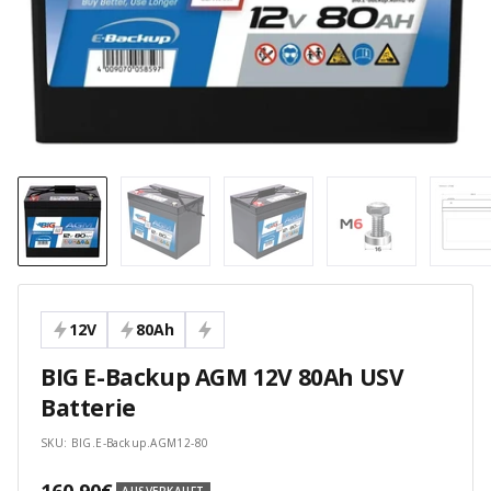
12V
80Ah
BIG E-Backup AGM 12V 80Ah USV
Batterie
SKU:
BIG.E-Backup.AGM12-80
Angebotspreis