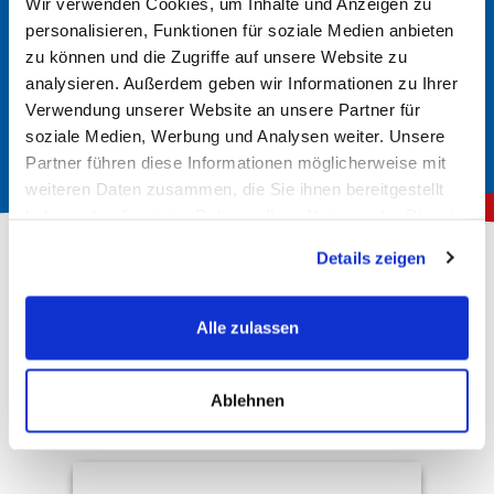
Wir verwenden Cookies, um Inhalte und Anzeigen zu
In der Regel finden Sie im Handbuch Ihrer Anlage
personalisieren, Funktionen für soziale Medien anbieten
Informationen über den richtigen Batterietyp. Hier werden
zu können und die Zugriffe auf unsere Website zu
analysieren. Außerdem geben wir Informationen zu Ihrer
die erforderlichen Spezifikationen und Größen angegeben.
Verwendung unserer Website an unsere Partner für
soziale Medien, Werbung und Analysen weiter. Unsere
Partner führen diese Informationen möglicherweise mit
weiteren Daten zusammen, die Sie ihnen bereitgestellt
haben oder die sie im Rahmen Ihrer Nutzung der Dienste
gesammelt haben.
Details zeigen
Über 150.000 zufriedene Kunden
Alle zulassen
4,78
Rating
Hervorragend
Ablehnen
10.166
Bewertungen