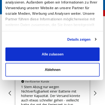
analysieren. Außerdem geben wir Informationen zu Ihrer
Verwendung unserer Website an unsere Partner für
soziale Medien, Werbung und Analysen weiter. Unsere
Partner führen diese Informationen möglicherweise mit
weiteren Daten zusammen, die Sie ihnen bereitgestellt
haben oder die sie im Rahmen Ihrer Nutzung der Dienste
Über 150.000 zufriedene Kunden
gesammelt haben.
Details zeigen
4,78
Rating
Hervorragend
Alle zulassen
10.162
Bewertungen
Ablehnen
Anonym
Th
Verifizierter Kunde
ng
1 Stern Abzug nur wegen
Zuv
Nichtverfügbarkeit einer Batterie mit
höherer Kapazität. Der Versand könnte
auch etwas schneller gehen - vielleicht
hatte das mit der Ferienzeit zu tun.