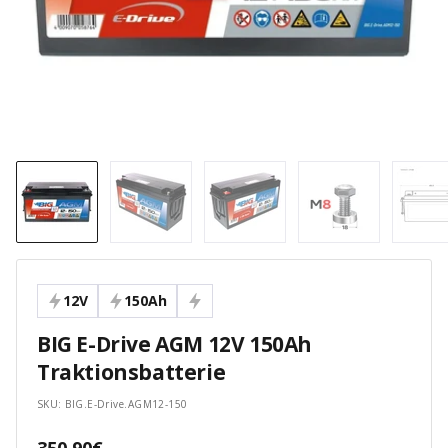
12V
150Ah
BIG E-Drive AGM 12V 150Ah
Traktionsbatterie
SKU:
BIG.E-Drive.AGM12-150
Angebotspreis