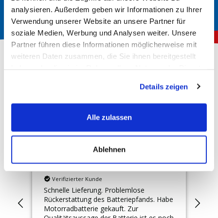
analysieren. Außerdem geben wir Informationen zu Ihrer
Verwendung unserer Website an unsere Partner für
soziale Medien, Werbung und Analysen weiter. Unsere
Partner führen diese Informationen möglicherweise mit
weiteren Daten zusammen, die Sie ihnen bereitgestellt
haben oder die sie im Rahmen Ihrer Nutzung der Dienste
gesammelt haben.
Über 150.000 zufriedene Kunden
Details zeigen
4,78
Rating
Hervorragend
Alle zulassen
10.143
Bewertungen
Ablehnen
Anonym
Ja
Verifizierter Kunde
Schnelle Lieferung. Problemlose
Per
tei
Rückerstattung des Batteriepfands. Habe
uns
hr
Motorradbatterie gekauft. Zur
Mot
Qualitätsaussage der Batterie ist es noch
Lie