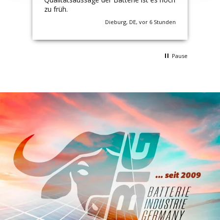
zu früh.
Exp
eis
Imm
nden
Dieburg, DE, vor 6 Stunden
en.
e
Pause