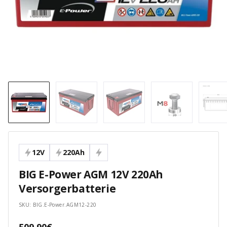
12V
220Ah
BIG E-Power AGM 12V 220Ah
Versorgerbatterie
SKU:
BIG.E-Power.AGM12-220
Angebotspreis