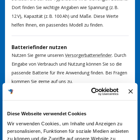
Dort finden Sie wichtige Angaben wie Spannung (z. B.
12 V), Kapazität (z. B. 100 Ah) und Maße. Diese Werte
helfen Ihnen, ein passendes Modell zu finden.
Batteriefinder nutzen
Nutzen Sie gerne unseren
Versorgerbatteriefinder
. Durch
Eingabe von Verbrauch und Nutzung können Sie so die
passende Batterie für Ihre Anwendung finden. Bei Fragen
kommen Sie gerne auf uns zu.
Im Handbuch nachsehen
In der Regel finden Sie im Handbuch Ihrer Anlage
Diese Webseite verwendet Cookies
Informationen über den richtigen Batterietyp. Hier werden
Wir verwenden Cookies, um Inhalte und Anzeigen zu
die erforderlichen Spezifikationen und Größen angegeben.
personalisieren, Funktionen für soziale Medien anbieten
zu können und die Zugriffe auf unsere Website zu