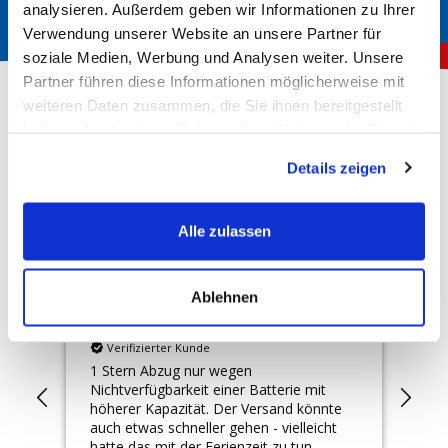
analysieren. Außerdem geben wir Informationen zu Ihrer
Verwendung unserer Website an unsere Partner für
soziale Medien, Werbung und Analysen weiter. Unsere
Partner führen diese Informationen möglicherweise mit
weiteren Daten zusammen, die Sie ihnen bereitgestellt
haben oder die sie im Rahmen Ihrer Nutzung der Dienste
Über 150.000 zufriedene Kunden
gesammelt haben.
Details zeigen
4,78
Rating
Hervorragend
Alle zulassen
10.162
Bewertungen
Ablehnen
Anonym
Th
Verifizierter Kunde
ng
1 Stern Abzug nur wegen
Zuv
Nichtverfügbarkeit einer Batterie mit
höherer Kapazität. Der Versand könnte
auch etwas schneller gehen - vielleicht
hatte das mit der Ferienzeit zu tun.