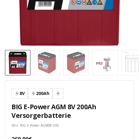
8V
200Ah
BIG E-Power AGM 8V 200Ah
Versorgerbatterie
SKU:
BIG.E-Power.AGM08-200
Angebotspreis