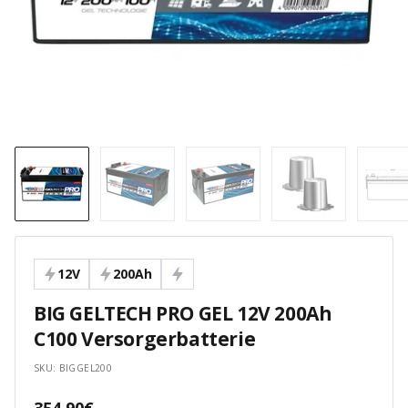
12V
200Ah
BIG GELTECH PRO GEL 12V 200Ah
C100 Versorgerbatterie
SKU:
BIGGEL200
Angebotspreis