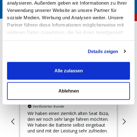
analysieren. Außerdem geben wir Informationen zu Ihrer
Verwendung unserer Website an unsere Partner für
soziale Medien, Werbung und Analysen weiter. Unsere
Partner führen diese Informationen möglicherweise mit
weiteren Daten zusammen, die Sie ihnen bereitgestellt
haben oder die sie im Rahmen Ihrer Nutzung der Dienste
Über 150.000 zufriedene Kunden
gesammelt haben.
Details zeigen
4,78
Rating
Hervorragend
Alle zulassen
10.148
Bewertungen
Ablehnen
Gabriele
Ger
Verifizierter Kunde
Wir haben einen ziemlich alten Seat Ibiza,
Top
den wir noch sehr lange fahren möchten.
Wir haben die Batterie selbst eingebaut
und sind mit der Leistung sehr zufrieden.