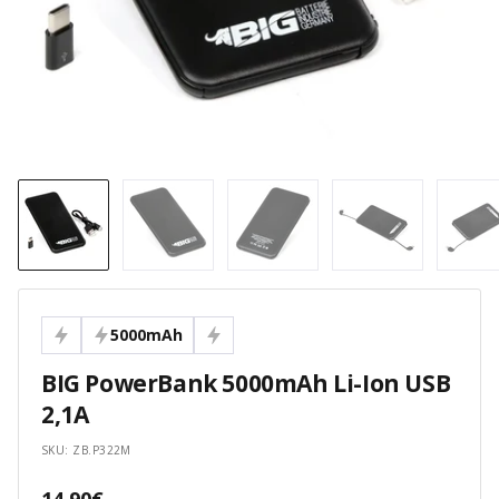
5000mAh
BIG PowerBank 5000mAh Li-Ion USB
2,1A
SKU:
ZB.P322M
Angebotspreis