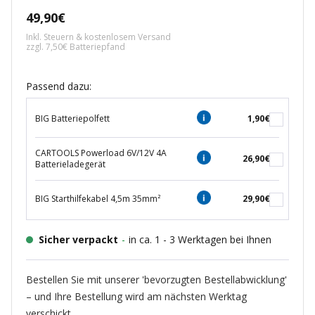
Angebotspreis
49,90€
Inkl. Steuern & kostenlosem Versand
zzgl. 7,50€ Batteriepfand
Passend dazu:
BIG Batteriepolfett
1,90€
CARTOOLS Powerload 6V/12V 4A
26,90€
Batterieladegerät
BIG Starthilfekabel 4,5m 35mm²
29,90€
Sicher verpackt
-
in ca. 1 - 3 Werktagen bei Ihnen
Bestellen Sie mit unserer 'bevorzugten Bestellabwicklung'
– und Ihre Bestellung wird am nächsten Werktag
verschickt.