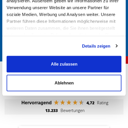
analysieren. Außerdem geben wir Informationen zu Ihrer
Im Handbuch nachsehen
Verwendung unserer Website an unsere Partner für
In der Regel finden Sie im Handbuch Ihres Fahrzeugs
soziale Medien, Werbung und Analysen weiter. Unsere
Informationen über den richtigen Batterietyp. Hier werden
Partner führen diese Informationen möglicherweise mit
weiteren Daten zusammen, die Sie ihnen bereitgestellt
die erforderlichen Spezifikationen und Größen angegeben.
haben oder die sie im Rahmen Ihrer Nutzung der Dienste
gesammelt haben.
Details zeigen
Alle zulassen
Ablehnen
Über 150.000 zufriedene Kunden
4,72
Rating
Hervorragend
13.233
Bewertungen