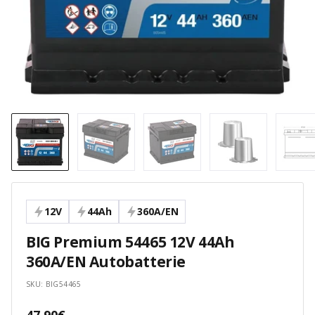
12V
44Ah
360A/EN
BIG Premium 54465 12V 44Ah
360A/EN Autobatterie
SKU:
BIG54465
Angebotspreis