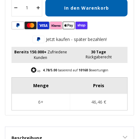
In den Warenkorb
Menge
Menge
verringern
erhöhen
Jetzt kaufen - später bezahlen!
Bereits 150.000+
Zufriedene
30 Tage
Rückgaberecht
Kunden
4.78/5.00
basierend auf
10168
Bewertungen
Beschreibung