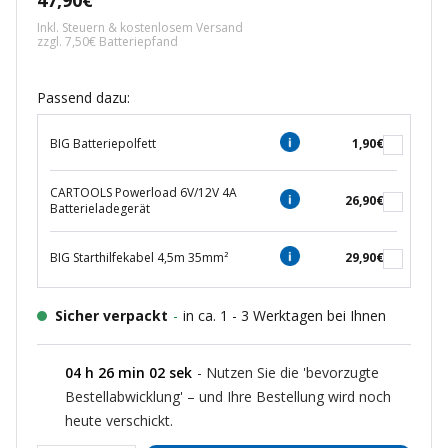
47,90€
Inkl. Steuern & kostenlosem Versand
zzgl. 7,50€ Batteriepfand
Passend dazu:
BIG Batteriepolfett
1,90€
CARTOOLS Powerload 6V/12V 4A
26,90€
Batterieladegerät
BIG Starthilfekabel 4,5m 35mm²
29,90€
Sicher verpackt
-
in ca. 1 - 3 Werktagen bei Ihnen
04
h
26
min
01
sek
- Nutzen Sie die 'bevorzugte
Bestellabwicklung' – und Ihre Bestellung wird noch
heute verschickt.