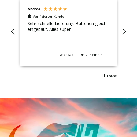
Andrea
J.
Verifizierter Kunde
.
Sehr schnelle Lieferung. Batterien gleich
Preis/Lei
eingebaut. Alles super.
Ta
nden
Wiesbaden, DE, vor einem Tag
Pause