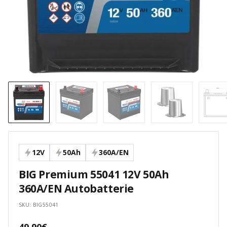
12V
50Ah
360A/EN
BIG Premium 55041 12V 50Ah
360A/EN Autobatterie
SKU:
BIG55041
Angebotspreis