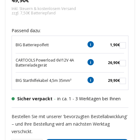
49,90€
Inkl. Steuern & kostenlosem Versand
zzgl. 7,50€ Batteriepfand
Passend dazu:
BIG Batteriepolfett
1,90€
CARTOOLS Powerload 6V/12V 4A
26,90€
Batterieladegerät
BIG Starthilfekabel 4,5m 35mm²
29,90€
Sicher verpackt
-
in ca. 1 - 3 Werktagen bei Ihnen
Bestellen Sie mit unserer 'bevorzugten Bestellabwicklung'
– und Ihre Bestellung wird am nächsten Werktag
verschickt.