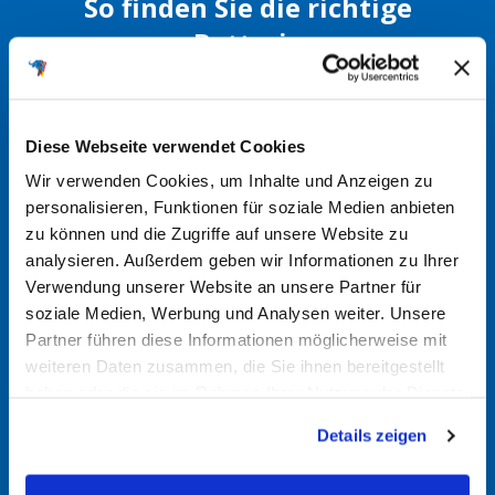
So finden Sie die richtige
Batterie
Alte Batterie überprüfen
Diese Webseite verwendet Cookies
Manchmal sind die Spezifikationen direkt auf der alten
Wir verwenden Cookies, um Inhalte und Anzeigen zu
Batterie aufgedruckt. Dort finden Sie möglicherweise
personalisieren, Funktionen für soziale Medien anbieten
Angaben wie Amperestunden (Ah), Kaltstartstrom (CCA)
zu können und die Zugriffe auf unsere Website zu
und die physikalischen Abmessungen.
analysieren. Außerdem geben wir Informationen zu Ihrer
Verwendung unserer Website an unsere Partner für
soziale Medien, Werbung und Analysen weiter. Unsere
Batteriefinder nutzen
Partner führen diese Informationen möglicherweise mit
Nutzen Sie gerne unseren
Batteriefinder
. Durch Eingabe
weiteren Daten zusammen, die Sie ihnen bereitgestellt
haben oder die sie im Rahmen Ihrer Nutzung der Dienste
von Fahrzeugmarke, Modell und Motorisierung können
gesammelt haben.
Sie so die passende Batterie für Ihr Fahrzeug finden. Bei
Details zeigen
Fragen kommen Sie gerne auf uns zu.