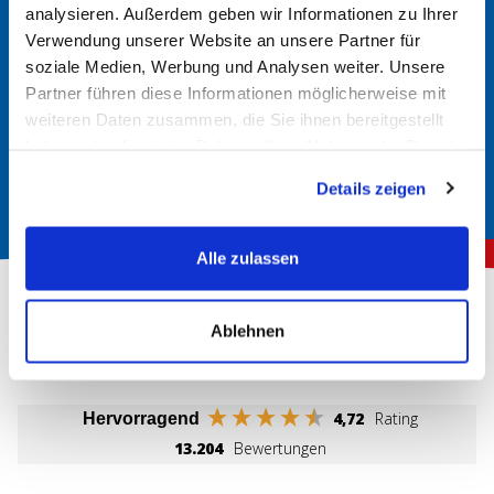
analysieren. Außerdem geben wir Informationen zu Ihrer
Verwendung unserer Website an unsere Partner für
Im Handbuch nachsehen
soziale Medien, Werbung und Analysen weiter. Unsere
In der Regel finden Sie im Handbuch Ihres Fahrzeugs
Partner führen diese Informationen möglicherweise mit
Informationen über den richtigen Batterietyp. Hier werden
weiteren Daten zusammen, die Sie ihnen bereitgestellt
die erforderlichen Spezifikationen und Größen angegeben.
haben oder die sie im Rahmen Ihrer Nutzung der Dienste
gesammelt haben.
Details zeigen
Alle zulassen
Ablehnen
Über 150.000 zufriedene Kunden
4,72
Rating
Hervorragend
13.204
Bewertungen