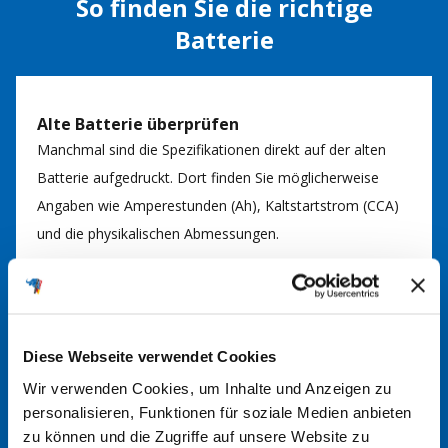
So finden Sie die richtige
Batterie
Alte Batterie überprüfen
Manchmal sind die Spezifikationen direkt auf der alten
Batterie aufgedruckt. Dort finden Sie möglicherweise
Angaben wie Amperestunden (Ah), Kaltstartstrom (CCA)
und die physikalischen Abmessungen.
Batteriefinder nutzen
Nutzen Sie gerne unseren
Batteriefinder
. Durch Eingabe
Diese Webseite verwendet Cookies
von Fahrzeugmarke, Modell und Motorisierung können
Sie so die passende Batterie für Ihr Fahrzeug finden. Bei
Wir verwenden Cookies, um Inhalte und Anzeigen zu
personalisieren, Funktionen für soziale Medien anbieten
Fragen kommen Sie gerne auf uns zu.
zu können und die Zugriffe auf unsere Website zu