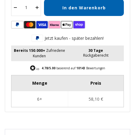
In den Warenkorb
Menge
Menge
verringern
erhöhen
Jetzt kaufen - später bezahlen!
Bereits 150.000+
Zufriedene
30 Tage
Rückgaberecht
Kunden
4.78/5.00
basierend auf
10143
Bewertungen
New content loaded