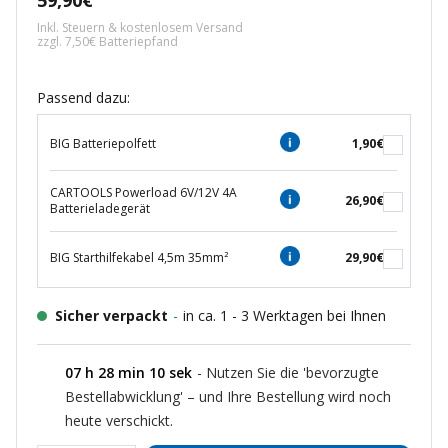
59,90€
Inkl. Steuern & kostenlosem Versand
zzgl. 7,50€ Batteriepfand
Passend dazu:
BIG Batteriepolfett
1,90€
CARTOOLS Powerload 6V/12V 4A
26,90€
Batterieladegerät
BIG Starthilfekabel 4,5m 35mm²
29,90€
Sicher verpackt
-
in ca. 1 - 3 Werktagen bei Ihnen
07
h
28
min
10
sek
- Nutzen Sie die 'bevorzugte
Bestellabwicklung' – und Ihre Bestellung wird noch
heute verschickt.