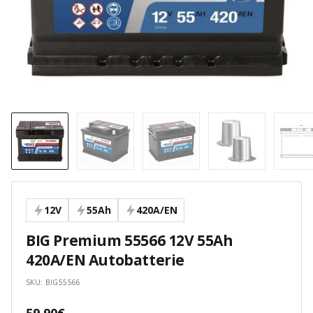
12V
55Ah
420A/EN
BIG Premium 55566 12V 55Ah
420A/EN Autobatterie
SKU:
BIG55566
Angebotspreis