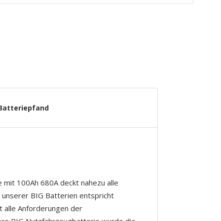
Batteriepfand
e mit 100Ah 680A deckt nahezu alle
 unserer BIG Batterien entspricht
lt alle Anforderungen der
sere BIG Nutzfahrzeugbatterie wurde die