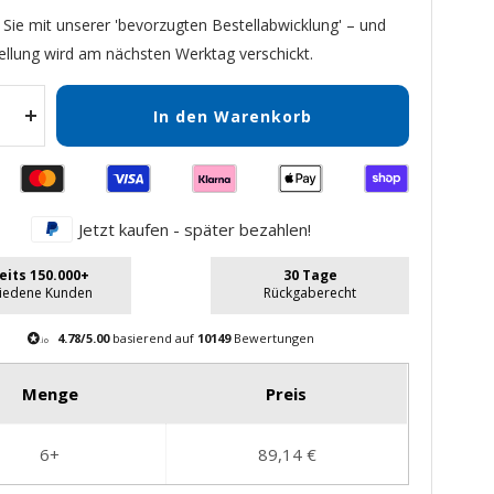
 Sie mit unserer 'bevorzugten Bestellabwicklung' – und
ellung wird am nächsten Werktag verschickt.
In den Warenkorb
Menge
gern
erhöhen
Jetzt kaufen - später bezahlen!
eits 150.000+
30 Tage
riedene Kunden
Rückgaberecht
4.78/5.00
basierend auf
10149
Bewertungen