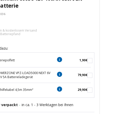
atterie
0036
tspreis
ern & kostenlosem Versand
€ Batteriepfand
dazu:
eriepolfett
1,90€
POWERZONE VPZ-LOAD5000 NEXT 6V
79,90€
2V 5A Batterieladegerät
thilfekabel 4,5m 35mm²
29,90€
r verpackt
-
in ca. 1 - 3 Werktagen bei Ihnen