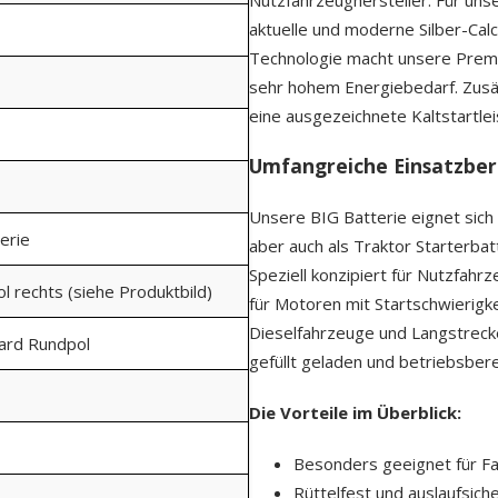
aktuelle und moderne Silber-Ca
Technologie macht unsere Premi
sehr hohem Energiebedarf. Zusä
eine ausgezeichnete Kaltstartleis
Umfangreiche Einsatzber
Unsere BIG Batterie eignet sich
erie
aber auch als Traktor Starterba
Speziell konzipiert für Nutzfahr
ol rechts (siehe Produktbild)
für Motoren mit Startschwierigk
Dieselfahrzeuge und Langstrecke
dard Rundpol
gefüllt geladen und betriebsberei
Die Vorteile im Überblick:
Besonders geeignet für Fa
Rüttelfest und auslaufsiche