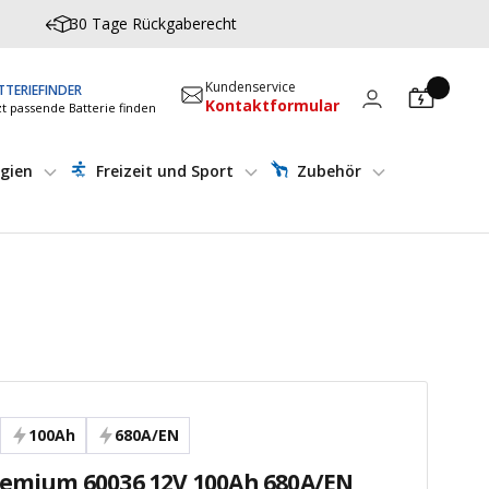
30 Tage Rückgaberecht
Kundenservice
TTERIEFINDER
Kontaktformular
zt passende Batterie finden
gien
Freizeit und Sport
Zubehör
100Ah
680A/EN
remium 60036 12V 100Ah 680A/EN