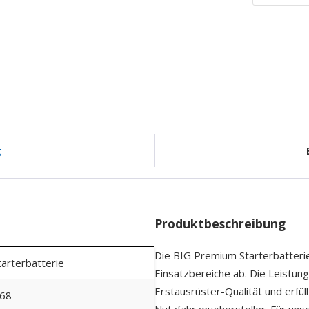
g
Produktbeschreibung
Die BIG Premium Starterbatteri
tarterbatterie
Einsatzbereiche ab. Die Leistung
Erstausrüster-Qualität und erfül
68
Nutzfahrzeughersteller. Für un