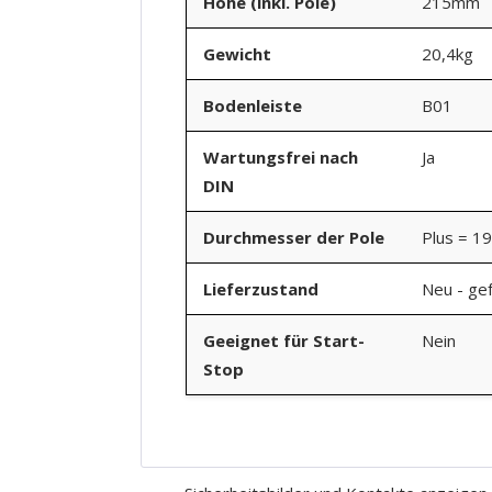
Höhe (inkl. Pole)
215mm
Gewicht
20,4kg
Bodenleiste
B01
Wartungsfrei nach
Ja
DIN
Durchmesser der Pole
Plus = 1
Lieferzustand
Neu - gef
Geeignet für Start-
Nein
Stop