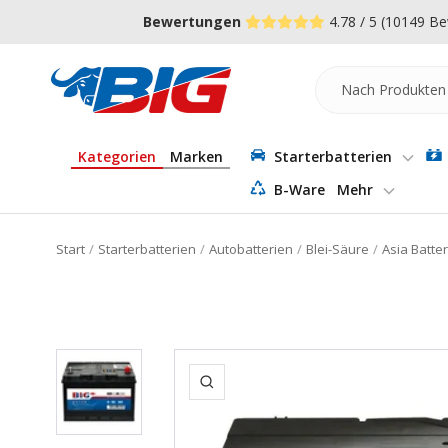
Direkt
↵
↵
↵
Zum Menü springen
Fußzeile springen
Barrierefreiheits-Widget öffnen
Bewertungen
4.78 / 5
(10149 Be
zum
Inhalt
Batterie-
Industrie-
Germany
Kategorien
Marken
Starterbatterien
B-Ware
Mehr
Start
Starterbatterien
Autobatterien
Blei-Säure
Asia Batte
Zoom