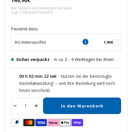
149,90€
Inkl. Steuern & kostenlosem Versand
zzgl. 7,50€ Batteriepfand
Passend dazu:
BIG Batteriepolfett
1,90€
Sicher verpackt
-
in ca. 2 - 4 Werktagen bei Ihnen
00
h
02
min
21
sek
- Nutzen Sie die 'bevorzugte
Bestellabwicklung' – und Ihre Bestellung wird noch
heute verschickt.
In den Warenkorb
Menge
Menge
verringern
erhöhen