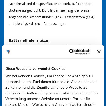
Manchmal sind die Spezifikationen direkt auf der alten
Batterie aufgedruckt. Dort finden Sie möglicherweise
Angaben wie Amperestunden (Ah), Kaltstartstrom (CCA)
und die physikalischen Abmessungen.
Batteriefinder nutzen
Nutzen Sie gerne unseren
Batteriefinder
. Durch Eingabe
von Fahrzeugmarke, Modell und Motorisierung können
Sie so die passende Batterie für Ihr Fahrzeug finden. Bei
Fragen kommen Sie gerne auf uns zu.
Diese Webseite verwendet Cookies
Wir verwenden Cookies, um Inhalte und Anzeigen zu
personalisieren, Funktionen für soziale Medien anbieten
Im Handbuch nachsehen
zu können und die Zugriffe auf unsere Website zu
In der Regel finden Sie im Handbuch Ihres Fahrzeugs
analysieren. Außerdem geben wir Informationen zu Ihrer
Informationen über den richtigen Batterietyp. Hier werden
Verwendung unserer Website an unsere Partner für
die erforderlichen Spezifikationen und Größen angegeben.
soziale Medien, Werbung und Analysen weiter. Unsere