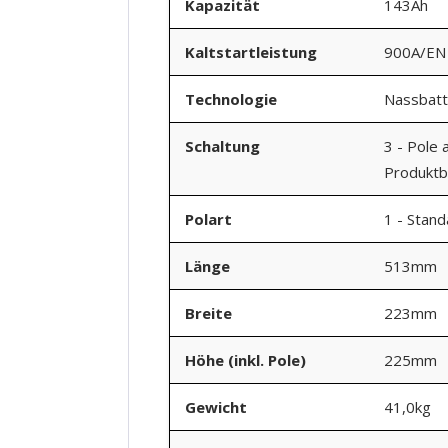
Kapazität
143Ah
Kaltstartleistung
900A/EN
Technologie
Nassbatt
Schaltung
3 - Pole 
Produktbi
Polart
1 - Stan
Länge
513mm
Breite
223mm
Höhe (inkl. Pole)
225mm
Gewicht
41,0kg