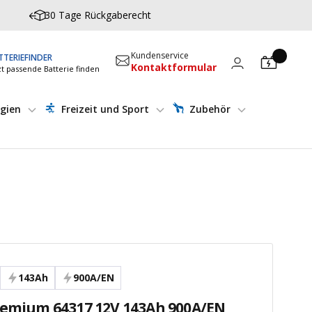
30 Tage Rückgaberecht
Kundenservice
TTERIEFINDER
Kontaktformular
zt passende Batterie finden
gien
Freizeit und Sport
Zubehör
143Ah
900A/EN
remium 64317 12V 143Ah 900A/EN