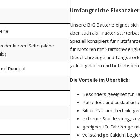
Umfangreiche Einsatzber
Unsere BIG Batterie eignet sich
erie
aber auch als Traktor Starterba
Speziell konzipiert für Nutzfahr
an der kurzen Seite (siehe
für Motoren mit Startschwierigk
ld)
Dieselfahrzeuge und Langstrecke
gefüllt geladen und betriebsberei
dard Rundpol
Die Vorteile im Überblick:
Besonders geeignet für Fa
Rüttelfest und auslaufsiche
Silber-Calcium-Technik, ge
extreme Startleistung, zuv
geeignet für Fahrzeuge mi
vollständige Calcium Legie