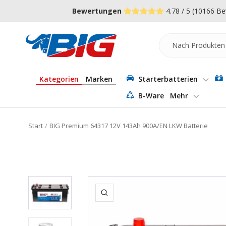
Direkt
↵
↵
↵
Zum Menü springen
Fußzeile springen
Barrierefreiheits-Widget öffnen
Bewertungen
4.78 / 5
(10166 Be
zum
Inhalt
Batterie-
Industrie-
Germany
Kategorien
Marken
Starterbatterien
B-Ware
Mehr
Start
BIG Premium 64317 12V 143Ah 900A/EN LKW Batterie
Zoom