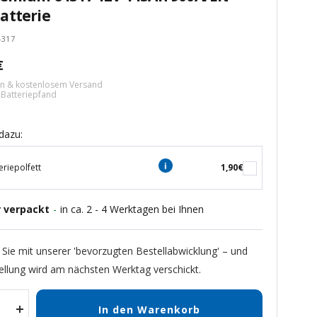
atterie
4317
tspreis
€
ern & kostenlosem Versand
€ Batteriepfand
dazu:
eriepolfett
1,90€
r verpackt
-
in ca. 2 - 4 Werktagen bei Ihnen
 Sie mit unserer 'bevorzugten Bestellabwicklung' – und
ellung wird am nächsten Werktag verschickt.
In den Warenkorb