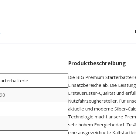
g
Produktbeschreibung
Die BIG Premium Starterbatteri
tarterbatterie
Einsatzbereiche ab. Die Leistung
Erstausrüster-Qualität und erfül
90
Nutzfahrzeughersteller. Für un
aktuelle und moderne Silber-Ca
Technologie macht unsere Premi
sehr hohem Energiebedarf. Zusä
eine ausgezeichnete Kaltstartleis