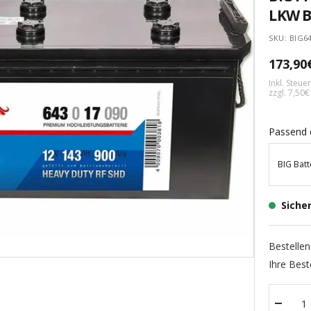
LKW B
SKU:
BIG6
Angebo
173,90
Inkl. Steu
zzgl. 7,50
Passend 
BIG Batt
Siche
Bestellen
Ihre Best