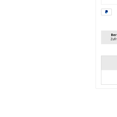
Menge
verrin
Ber
Zuf