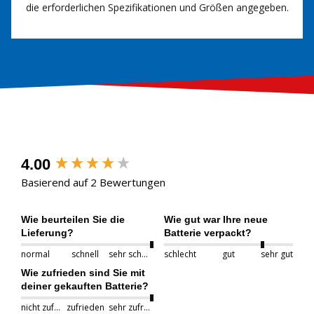
die erforderlichen Spezifikationen und Größen angegeben.
New content loaded
4.00
Basierend auf 2 Bewertungen
Wie beurteilen Sie die
Wie gut war Ihre neue
Lieferung?
Batterie verpackt?
normal
schnell
sehr schnell
schlecht
gut
sehr gut
Wie zufrieden sind Sie mit
deiner gekauften Batterie?
nicht zufrieden
zufrieden
sehr zufrieden