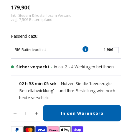
Angebotspreis
179,90€
Inkl. Steuern & kostenlosem Versand
zzgl. 7,50€ Batteriepfand
Passend dazu:
BIG Batteriepolfett
1,90€
Sicher verpackt
-
in ca. 2 - 4 Werktagen bei Ihnen
02
h
58
min
05
sek
- Nutzen Sie die 'bevorzugte
Bestellabwicklung' – und Ihre Bestellung wird noch
heute verschickt.
In den Warenkorb
Menge
Menge
verringern
erhöhen