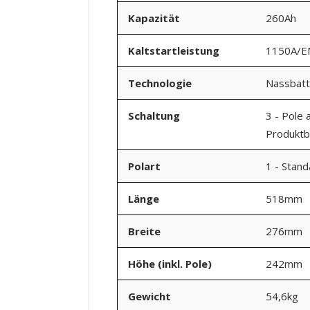
Kapazität
260Ah
Kaltstartleistung
1150A/E
Technologie
Nassbatt
Schaltung
3 - Pole 
Produktbi
Polart
1 - Stan
Länge
518mm
Breite
276mm
Höhe (inkl. Pole)
242mm
Gewicht
54,6kg