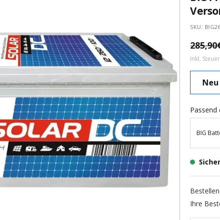
Verso
SKU:
BIG2
Regulä
285,90
Preis
Inkl. Steu
Neu
Passend 
BIG Batt
Siche
Bestellen
Ihre Best