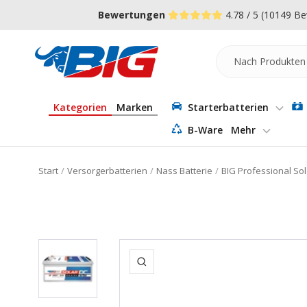
Direkt
↵
↵
↵
Zum Menü springen
Fußzeile springen
Barrierefreiheits-Widget öffnen
Bewertungen
4.78 / 5
(10149 Be
zum
Inhalt
Batterie-
Industrie-
Germany
Kategorien
Marken
Starterbatterien
B-Ware
Mehr
Start
Versorgerbatterien
Nass Batterie
BIG Professional So
Zoom