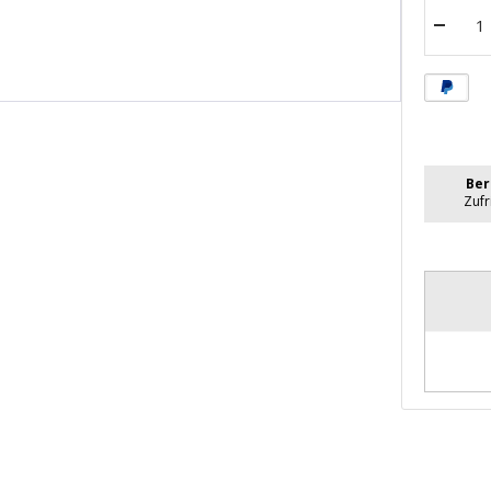
Menge
verrin
Ber
Zuf