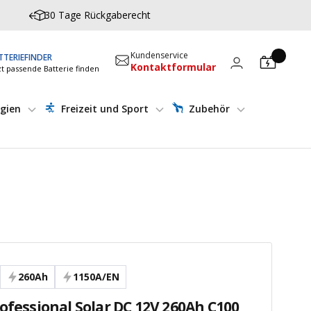
30 Tage Rückgaberecht
Kundenservice
TTERIEFINDER
Kontaktformular
zt passende Batterie finden
gien
Freizeit und Sport
Zubehör
260Ah
1150A/EN
rofessional Solar DC 12V 260Ah C100