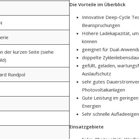
Die Vorteile im Überblick
Innovative Deep-Cycle Tech
N
Beanspruchungen
Höhere Ladekapazität, um
erie
können
geeignet für Dual-Anwendu
an der kurzen Seite (siehe
doppelte Zyklenlebensdaue
ld)
gefüllt, geladen, wartungs
Auslaufschutz
dard Rundpol
sehr gutes Dauerstromverh
Photovoltaikanlagen
Gute Leistung im geringen
Energien
Sehr schnelle Aufladeeigen
Einsatzgebiete