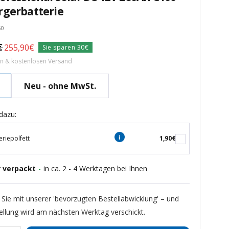
rgerbatterie
60
rer
€
Angebotspreis
255,90€
Sie sparen 30€
ern & kostenlosen Versand
Neu - ohne MwSt.
dazu:
eriepolfett
1,90€
r verpackt
-
in ca. 2 - 4 Werktagen bei Ihnen
 Sie mit unserer 'bevorzugten Bestellabwicklung' – und
ellung wird am nächsten Werktag verschickt.