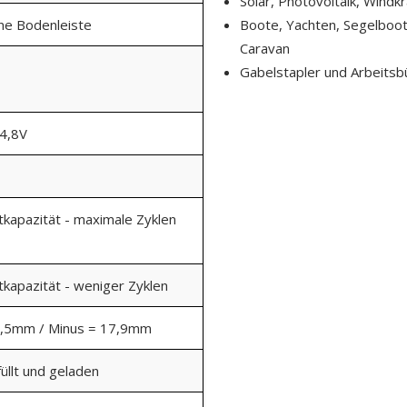
Solar, Photovoltaik, Windk
ine Bodenleiste
Boote, Yachten, Segelboo
Caravan
Gabelstapler und Arbeitsb
14,8V
kapazität - maximale Zyklen
kapazität - weniger Zyklen
9,5mm / Minus = 17,9mm
üllt und geladen