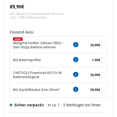
Angebotspreis
89,90€
Inkl. Steuern & kostenlosem Versand
zzgl. 7,50€ Batteriepfand
Passend dazu:
NEU
Mietgerät Panther iQReset OBD2 –
29,90€
Start-Stopp Batterie anlernen
BIG Batteriepolfett
1,90€
CARTOOLS Powerload 6V/12V 4A
26,90€
Batterieladegerät
BIG Starthilfekabel 4,5m 35mm²
29,90€
Sicher verpackt
-
in ca. 1 - 3 Werktagen bei Ihnen