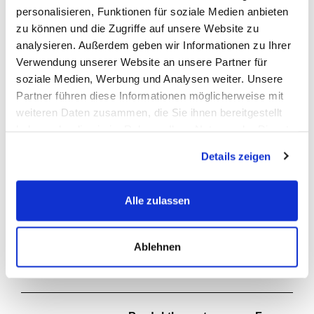
normal
schnell
sehr schnell
schlecht
gut
sehr gut
personalisieren, Funktionen für soziale Medien anbieten
Wie zufrieden sind Sie mit
zu können und die Zugriffe auf unsere Website zu
deiner gekauften Batterie?
analysieren. Außerdem geben wir Informationen zu Ihrer
nicht zufrieden
zufrieden
sehr zufrieden
Verwendung unserer Website an unsere Partner für
soziale Medien, Werbung und Analysen weiter. Unsere
Partner führen diese Informationen möglicherweise mit
Bewertung schreiben
weiteren Daten zusammen, die Sie ihnen bereitgestellt
haben oder die sie im Rahmen Ihrer Nutzung der Dienste
gesammelt haben.
Details zeigen
Review Highlights
100% rated this product 4-5 stars
Alle zulassen
Ablehnen
Suchen:
Sortieren