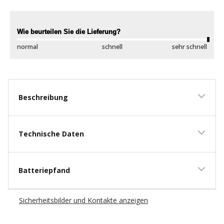
New content loaded
Wie beurteilen Sie die Lieferung?
Wi
normal
schnell
sehr schnell
sc
Beschreibung
Technische Daten
Batteriepfand
Sicherheitsbilder und Kontakte anzeigen