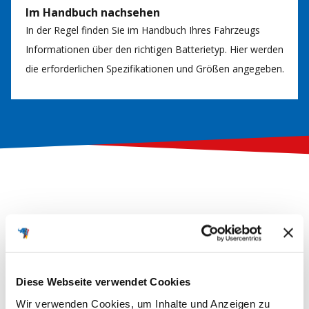
Im Handbuch nachsehen
In der Regel finden Sie im Handbuch Ihres Fahrzeugs
Informationen über den richtigen Batterietyp. Hier werden
die erforderlichen Spezifikationen und Größen angegeben.
5.00
Basierend auf 3 Bewertungen
Wie beurteilen Sie die
Wie gut war Ihre neue
Diese Webseite verwendet Cookies
Lieferung?
Batterie verpackt?
Wir verwenden Cookies, um Inhalte und Anzeigen zu