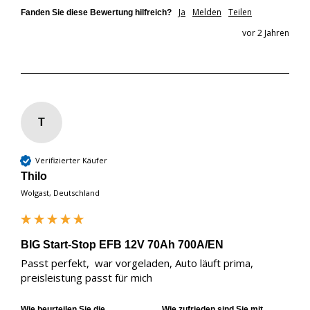
Ja
Melden
Teilen
Fanden Sie diese Bewertung hilfreich?
vor 2 Jahren
T
Verifizierter Käufer
Thilo
Wolgast, Deutschland
BIG Start-Stop EFB 12V 70Ah 700A/EN
Passt perfekt,  war vorgeladen, Auto läuft prima, 
preisleistung passt für mich
Wie beurteilen Sie die
Wie zufrieden sind Sie mit