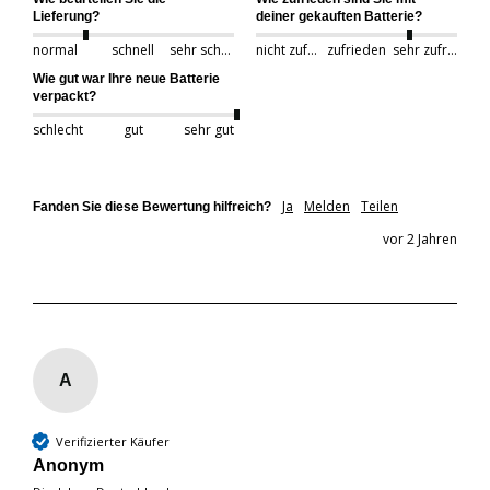
Lieferung?
deiner gekauften Batterie?
normal
schnell
sehr schnell
nicht zufrieden
zufrieden
sehr zufrieden
Wie gut war Ihre neue Batterie
verpackt?
schlecht
gut
sehr gut
Ja
Melden
Teilen
Fanden Sie diese Bewertung hilfreich?
vor 2 Jahren
A
Verifizierter Käufer
Anonym