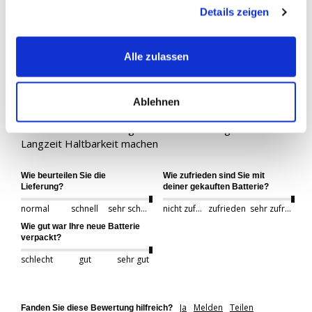
gesammelt haben.
Details zeigen
Fabian
Deutschland
Alle zulassen
BIG Start-Stop EFB 12V 70Ah 700A/EN
Die Batterie tut, was sie soll und sieht hochwertig aus. 
Ablehnen
Der Preis stimmt definitiv.

Bisher kann ich allerdings noch keine Aussagen zur 
Langzeit Haltbarkeit machen
Wie beurteilen Sie die
Wie zufrieden sind Sie mit
Lieferung?
deiner gekauften Batterie?
normal
schnell
sehr schnell
nicht zufrieden
zufrieden
sehr zufrieden
Wie gut war Ihre neue Batterie
verpackt?
schlecht
gut
sehr gut
Ja
Melden
Teilen
Fanden Sie diese Bewertung hilfreich?