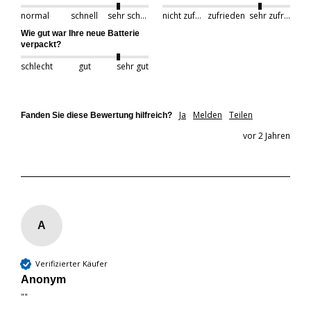
normal
schnell
sehr schnell
nicht zufrieden
zufrieden
sehr zufrieden
Wie gut war Ihre neue Batterie
verpackt?
schlecht
gut
sehr gut
Ja
Melden
Teilen
Fanden Sie diese Bewertung hilfreich?
vor 2 Jahren
A
Verifizierter Käufer
Anonym
""