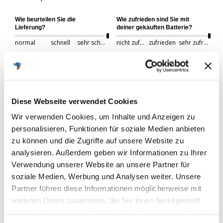
Wie beurteilen Sie die
Wie zufrieden sind Sie mit
Lieferung?
deiner gekauften Batterie?
normal
schnell
sehr schnell
nicht zufrieden
zufrieden
sehr zufrieden
Wie gut war Ihre neue Batterie
verpackt?
schlecht
gut
sehr gut
Diese Webseite verwendet Cookies
Ja
Melden
Teilen
Fanden Sie diese Bewertung hilfreich?
Wir verwenden Cookies, um Inhalte und Anzeigen zu
personalisieren, Funktionen für soziale Medien anbieten
vor einem Jahr
zu können und die Zugriffe auf unsere Website zu
analysieren. Außerdem geben wir Informationen zu Ihrer
Verwendung unserer Website an unsere Partner für
soziale Medien, Werbung und Analysen weiter. Unsere
Partner führen diese Informationen möglicherweise mit
F
weiteren Daten zusammen, die Sie ihnen bereitgestellt
haben oder die sie im Rahmen Ihrer Nutzung der Dienste
Verifizierter Käufer