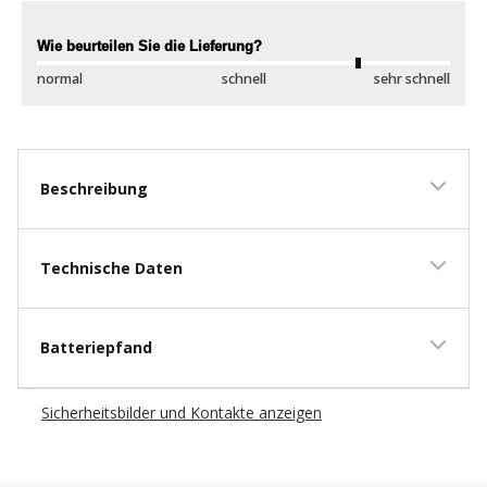
New content loaded
Wie beurteilen Sie die Lieferung?
Wi
normal
schnell
sehr schnell
sc
Beschreibung
Technische Daten
Batteriepfand
Sicherheitsbilder und Kontakte anzeigen