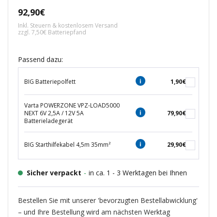
Angebotspreis
92,90€
Inkl. Steuern & kostenlosem Versand
zzgl. 7,50€ Batteriepfand
Passend dazu:
BIG Batteriepolfett
1,90€
Varta POWERZONE VPZ-LOAD5000
NEXT 6V 2,5A / 12V 5A
79,90€
Batterieladegerät
BIG Starthilfekabel 4,5m 35mm²
29,90€
Sicher verpackt
-
in ca. 1 - 3 Werktagen bei Ihnen
Bestellen Sie mit unserer 'bevorzugten Bestellabwicklung'
– und Ihre Bestellung wird am nächsten Werktag