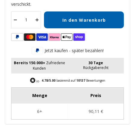
verschickt.
In den Warenkorb
Menge
Menge
verringern
erhöhen
Jetzt kaufen - später bezahlen!
Bereits 150.000+
Zufriedene
30 Tage
Rückgaberecht
Kunden
4.78/5.00
basierend auf
10137
Bewertungen