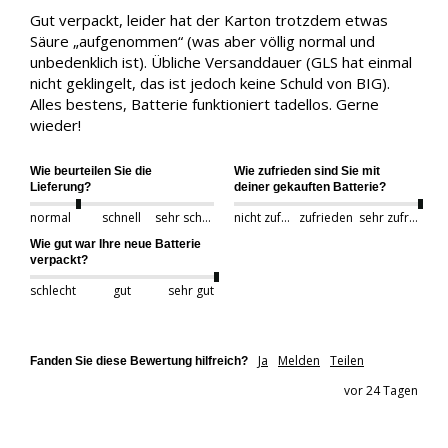
Gut verpackt, leider hat der Karton trotzdem etwas 
Säure „aufgenommen“ (was aber völlig normal und 
unbedenklich ist). Übliche Versanddauer (GLS hat einmal 
nicht geklingelt, das ist jedoch keine Schuld von BIG). 
Alles bestens, Batterie funktioniert tadellos. Gerne 
wieder!
Wie beurteilen Sie die
Wie zufrieden sind Sie mit
Lieferung?
deiner gekauften Batterie?
normal
schnell
sehr schnell
nicht zufrieden
zufrieden
sehr zufrieden
Wie gut war Ihre neue Batterie
verpackt?
schlecht
gut
sehr gut
Ja
Melden
Teilen
Fanden Sie diese Bewertung hilfreich?
vor 24 Tagen