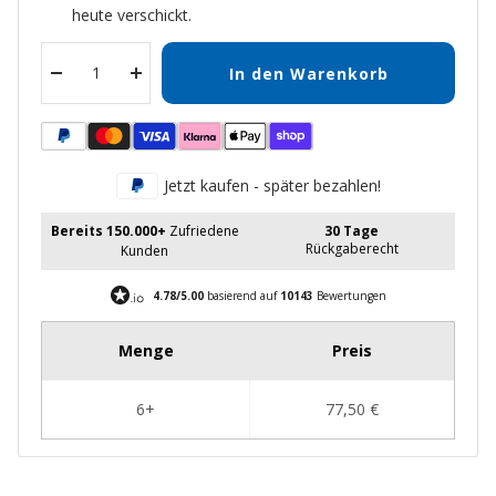
heute verschickt.
In den Warenkorb
Menge
Menge
verringern
erhöhen
Jetzt kaufen - später bezahlen!
Bereits 150.000+
Zufriedene
30 Tage
Rückgaberecht
Kunden
4.78/5.00
basierend auf
10143
Bewertungen