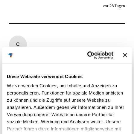
vor 28 Tagen
C
Verifizierter Käufer
Christian
Würzburg, DE
Diese Webseite verwendet Cookies
Wir verwenden Cookies, um Inhalte und Anzeigen zu
personalisieren, Funktionen für soziale Medien anbieten
BlackMax +30% 12V 100Ah 830A/EN
zu können und die Zugriffe auf unsere Website zu
Einfach perfekt 
analysieren. Außerdem geben wir Informationen zu Ihrer
Verwendung unserer Website an unsere Partner für
Wie beurteilen Sie die
Wie zufrieden sind Sie mit
soziale Medien, Werbung und Analysen weiter. Unsere
Lieferung?
deiner gekauften Batterie?
Partner führen diese Informationen möglicherweise mit
normal
schnell
sehr schnell
nicht zufrieden
zufrieden
sehr zufrieden