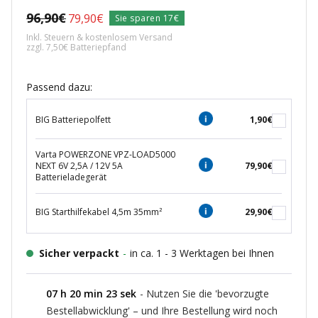
Regulärer
96,90€
Angebotspreis
79,90€
Sie sparen 17€
Preis
Inkl. Steuern & kostenlosem Versand
zzgl. 7,50€ Batteriepfand
Passend dazu:
BIG Batteriepolfett
1,90€
Varta POWERZONE VPZ-LOAD5000
NEXT 6V 2,5A / 12V 5A
79,90€
Batterieladegerät
BIG Starthilfekabel 4,5m 35mm²
29,90€
Sicher verpackt
-
in ca. 1 - 3 Werktagen bei Ihnen
07
h
20
min
22
sek
- Nutzen Sie die 'bevorzugte
Bestellabwicklung' – und Ihre Bestellung wird noch