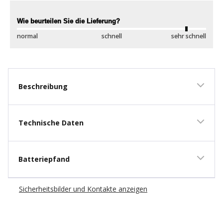
New content loaded
Wie beurteilen Sie die Lieferung?
Wi
normal
schnell
sehr schnell
sc
Beschreibung
Technische Daten
Batteriepfand
Sicherheitsbilder und Kontakte anzeigen