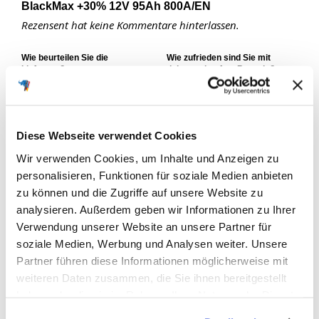
BlackMax +30% 12V 95Ah 800A/EN
Rezensent hat keine Kommentare hinterlassen.
Wie beurteilen Sie die
Wie zufrieden sind Sie mit
Lieferung?
deiner gekauften Batterie?
normal
schnell
sehr schnell
nicht zufrieden
zufrieden
sehr zufrieden
Wie gut war Ihre neue Batterie
verpackt?
Diese Webseite verwendet Cookies
schlecht
gut
sehr gut
Wir verwenden Cookies, um Inhalte und Anzeigen zu
personalisieren, Funktionen für soziale Medien anbieten
zu können und die Zugriffe auf unsere Website zu
Ja
Melden
Teilen
Fanden Sie diese Bewertung hilfreich?
analysieren. Außerdem geben wir Informationen zu Ihrer
vor einem Jahr
Verwendung unserer Website an unsere Partner für
soziale Medien, Werbung und Analysen weiter. Unsere
Partner führen diese Informationen möglicherweise mit
weiteren Daten zusammen, die Sie ihnen bereitgestellt
haben oder die sie im Rahmen Ihrer Nutzung der Dienste
K-A
gesammelt haben.