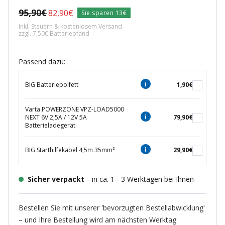
Regulärer
95,90€
Angebotspreis
82,90€
Sie sparen 13€
Preis
Inkl. Steuern & kostenlosem Versand
zzgl. 7,50€ Batteriepfand
Passend dazu:
BIG Batteriepolfett
1,90€
Varta POWERZONE VPZ-LOAD5000
NEXT 6V 2,5A / 12V 5A
79,90€
Batterieladegerät
BIG Starthilfekabel 4,5m 35mm²
29,90€
Sicher verpackt
-
in ca. 1 - 3 Werktagen bei Ihnen
Bestellen Sie mit unserer 'bevorzugten Bestellabwicklung'
– und Ihre Bestellung wird am nächsten Werktag