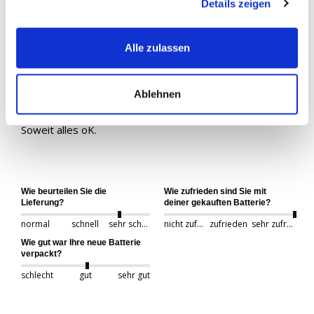
Details zeigen
Verifizierter Käufer
Karl - Axel
Alle zulassen
Velen, Deutschland
Ablehnen
BlackMax +30% 12V 95Ah 800A/EN
Soweit alles oK.

Wie beurteilen Sie die
Wie zufrieden sind Sie mit
Lieferung?
deiner gekauften Batterie?
normal
schnell
sehr schnell
nicht zufrieden
zufrieden
sehr zufrieden
Wie gut war Ihre neue Batterie
verpackt?
schlecht
gut
sehr gut