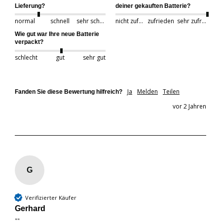
Lieferung?
deiner gekauften Batterie?
normal
schnell
sehr schnell
nicht zufrieden
zufrieden
sehr zufrieden
Wie gut war Ihre neue Batterie
verpackt?
schlecht
gut
sehr gut
Ja
Melden
Teilen
Fanden Sie diese Bewertung hilfreich?
vor 2 Jahren
G
Verifizierter Käufer
Gerhard
""