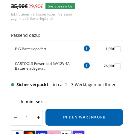
Regulärer
35,90€
Angebotspreis
29,90€
Sie sparen 6€
Preis
Inkl. Steuern & kostenlosem Versand
zzgl. 7,50€ Batteriepfand
Passend dazu:
BIG Batteriepolfett
1,90€
CARTOOLS Powerload 6V/12V 4A
26,90€
Batterieladegerät
Sicher verpackt
-
in ca. 1 - 3 Werktagen bei Ihnen
h
min
sek
IN DEN WARENKORB
Menge
Menge
verringern
erhöhen